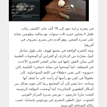
رفات طفل يكشف عن
أقدم دفن بشري في
أفريقيا
في مقبرة ترابية تعود إلى 78 ألف عام، اكتُشف رفات
طفل لا يتجاوز عمره ثلاث سنوات مع ساقيه مطويتين بعناية
على صدره الصغير، وهو أقدم دفن بشري معروف في
أفريقيا.
وتعد الحفرة الواقعة في مجمع كهوف على طول ساحل
كينيا، مجرّدة من الزخارف أو القرابين أو المنحوتات الطينية
التي يمكن العثور عليها في مقابر العصر الحجري الأحدث
في المنطقة، كما أوضحوا في مجلة «نيتشر» العلمية. لكن
«متوتو»، التي تعني «طفلاً» في اللغة السواحيلية، كان
ملفوفاً في كفن مع رأسها أو رأسه على ما يُعتقد أنها
وسادة، «ما يشير إلى أن المجتمع ربما كان يقوم بشكل من
أشكال الطقوس الجنائزية» كما أوضحت المؤلفة الرئيسية
للبحث ماريا مارتينون – توريس مديرة المركز القومي
للبحوث، حول التطور البشري في بورغوس بإسبانيا، حسب
وكالة الصحافة الفرنسية.