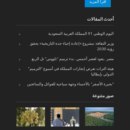
أقرأ المزيد
أحدث المقالات
اليوم الوطني 91 المملكة العربية السعودية
وزير الثقافة: مشروع «إعادة إحياء جدة التاريخية» يحقق
رؤية 2030
مصر ..يعود لعصر أحمس.. بدء ترميم “ناووس” تل الربع
هيئة التراث تعرض إنجازات المملكة في أسبوع “الترميم”
الدولي بإيطاليا
“بحيرة الأصفر” بالأحساء وجهة سياحية للعوائل والسائحين
صور متنوعة