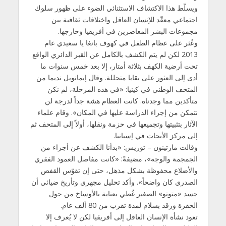
ويسلّط هذا الاكتشاف الاستثنائي الضوء على ظهور سلوك
اجتماعي معقّد للإنسان العاقل واختلافات ثقافية بين
مجموعات البشر المعاصرين في أفريقيا وخارجها.
وعُثر على عظام الطفل في كهوف بانغا يا سعيدي عام
2013 لكن لم يتم الكشف بالكامل عن القبر الدائري الواقع
تحت أرضية الكهف بثلاثة أمتار، إلا بعد خمس سنوات ما
أدى إلى العثور على بقايا متحللة. وقال إيمانويل نديما من
المتحف الوطني في كينيا: «في هذه المرحلة، لم نكن
متأكدين مما وجدناه. كانت العظام هشة جداً لدرجة لن
نتمكن من إجراء الدراسة عليها في المكان». وقام علماء
الآثار بتثبيتها وتجميعها في حزمة ونقلها، أولاً إلى المتحف ثم
إلى مركز الأبحاث في إسبانيا.
وقالت مارتينون – توريس: «بدأنا الكشف عن أجزاء من
الجمجمة والوجه»، مضيفةً: «كانت مفاصل العمود الفقري
والأضلاع محفوظة بشكل مذهل، حتى إن تقوّس القفص
الصدري كان واضحاً». وأكد تحليل مجهري وتأريخ ضيائي أن
جسد «متوتو» الصغير غُطي بعناية بالأوساخ من حول
الحفرة ورقد بسلام لمدة تقرب من 80 ألف عام.
تعود نشأة الإنسان العاقل إلى أفريقيا لكن لا يُعرف إلا