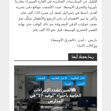
القليل عن الممارسات الجنائزية في القارة السمراء مقارنةً
بأوروبا والشرق الأوسط، حيث اكتُشفت مواقع دفن بشرية
أقدم، أحدها في إسرائيل يُعتقد أن عمره 120 ألف عام.
وأكثر ما يثير الاهتمام أن دفن الرضع والأطفال شكّل نحو
نصف عمليات الدفن المعروفة منذ ذلك الوقت حتى نهاية
العصر الحجري الوسيط، قبل نحو 30 ألف عام.
باريس – لندن: «الشرق الأوسط»
ووكالات الانباء
ربما يعجبك أيضا
الاثار العالمية
الاخبار العالمية
الصحة
الصين
كورونا
الصين تشدد الإجراءات
الخاصة باحتواء “كوفيد-19” في
المدارس
8 أغسطس, 2021