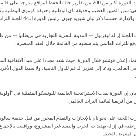
وراجعت الدورة أكثر من 200 من تقارير حالة الحفظ لمواقع مدرجة 
ي: سور الصين العظيم وحديقة تاي الوطنية وحديقة كوموي الوطنية وكل
إدارة، حسبما ذكر تيان شيويه جيون، رئيس الدورة الـ44 للجنة التراث العالمي.
للجنة إزالة ليفربول — المدينة البحرية التجارية في بريطانيا — من قا
ع للتراث العالمي يتم شطبه من القائمة خلال العقد المنصرم.
ماد إعلان فوتشو خلال الدورة، حيث شدد مجددا على مبدأ الاتفاقية المت
ي العالمي، ودعا إلى تعزيز الدعم للدول النامية، ولا سيما الدول الأفري
ان إن الدورة نفذت الاستراتيجية العالمية لليونسكو المتمثلة في “أولوي
من أفريقيا لقائمة التراث العالمي.
ت اللجنة على نحو تام بالإنجازات والتقدم المحرز من قبل حديقة سالون
اطية في إزالة تهديدات الحرب والصيد غير المشروع، ووافقت بالإجماع ع
ي المعرض للخطر.