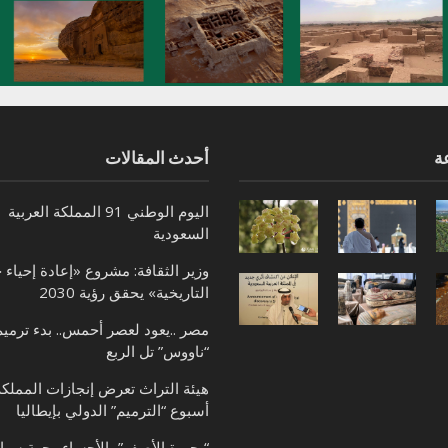
ة
أحدث المقالات
اليوم الوطني 91 المملكة العربية
السعودية
وزير الثقافة: مشروع «إعادة إحياء 
التاريخية» يحقق رؤية 2030
مصر ..يعود لعصر أحمس.. بدء ترميم
“ناووس” تل الربع
هيئة التراث تعرض إنجازات المملك
أسبوع “الترميم” الدولي بإيطاليا
“بحيرة الأصفر” بالأحساء وجهة سيا