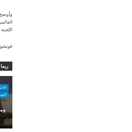
وأوضح ت
اللجنة
فوتشو أول
ربما 
الاثا
اليون
ومو