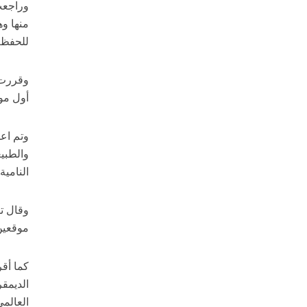
منها وه
للحفظ وال
وقررت ا
أول موق
وتم اعت
والطبيع
النامية.
وقال تي
موقعين 
كما أقر
الديمقر
العالم