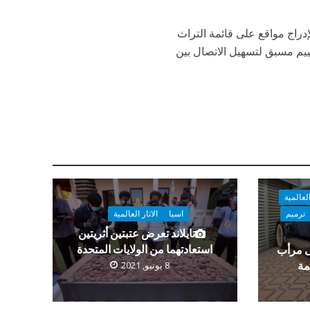
دراج مواقع على قائمة التراث
، ستكون هناك حاجة إلى تقييم مسبق لتسهيل الاتصال بين
العالمية
ترميم
اسيا
الاثار العالمية
تايلاند تعرض عتبتين أثريتين
استعادتهما من الولايات المتحدة
ى مرأب
مة
8 يونيو, 2021