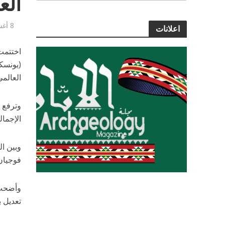
الع
8 أغسطس, 2021
اعلانات
العالمي
الإجمالي
وبين ال
فوجيان، 
وأضحت 
تعديل 