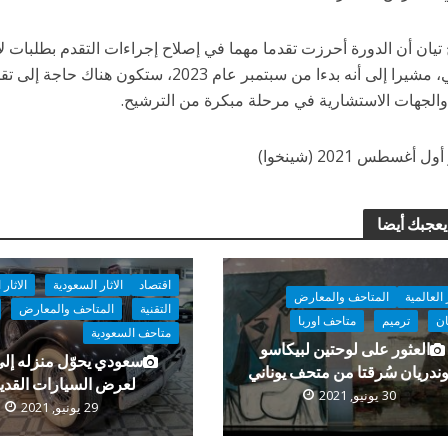
يان أن الدورة أحرزت تقدما مهما في إصلاح إجراءات التقدم بطلبات لإ
العالمي، مشيرا إلى أنه بدءا من سبتمبر عام 2023
 والجهات الاستشارية في مرحلة مبكرة من الترشيح.
 أغسطس 2021 (شينخوا)
يعجبك أيضا
اقتصاد
الاثار السعودية
الاثار 
ر العالمية
المتاحف والمعارض
التقنية
المتاحف والمعارض
ان
ترميم
متاحف اوربا
متاحف السعودية
العثور على لوحتين لبيكاسو
سعودي يحوّل منزله إل
ندريان سُرقتا من متحف يوناني
لعرض السيارات القدي
30 يونيو, 2021
29 يونيو, 2021