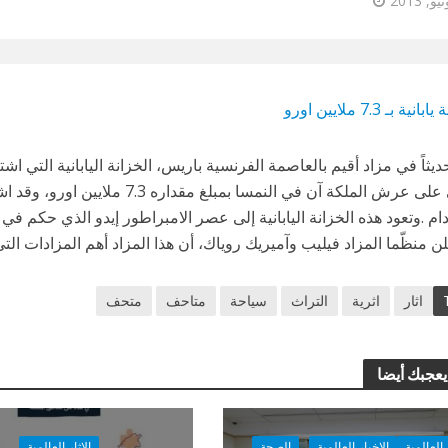
يثاً في مزاد أقيم بالعاصمة الفرنسية باريس، الخزانة اليابانية التي اشت
الوصي على عرش الملكة آن في النمسا بمبلغ
 .وتعود هذه الخزانة اليابانية إلى عصر الامبراطور إيدو الذي حكم في الفترة من عا
ن منظّما المزاد فيليب وآميريك روياك، أن هذا المزاد أهم المزادات الت
اثار
اثرية
التراث
سياحة
متاحف
متحف
يعجبك أيضا
ر العالمية
الاخبار العالمية
الصحة
الاثار العالمية