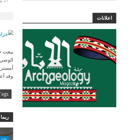
21 يونيو, 2013
اعلانات
بيعت حد
أمستردام
وقد أعل
Tags
ربما 
الاثا