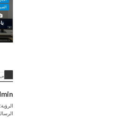
الصي
باحت
عرض ا
dmin
الرؤية
الرسال