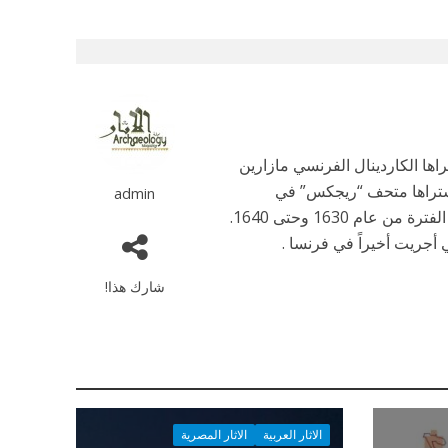
راها الكاردينال الفرنسي مازارين
 مقداره 7.3 ملايين اورو، وقد اشتراها متحف “ريجكس” في
admin
م 1630 وحتى 1640.
ي أجريت أخيراً في فرنسا .
شارك هذا!
الاثار العربية
الاثار المصرية