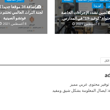
ن
كورونا
بإضافة 34 موقعا جديد
لجنة التراث العالمي تختتم د
الصين تشدد الإجراءات الخاصة
فوتشو الصينية
واء “كوفيد-19” في المدارس
8 أغسطس, 2021
8 أغسطس, 2021
لكل
a
: توفير محتوى عربي مميز
ة: ايصال المعلومة بشكل شيق ومفيد