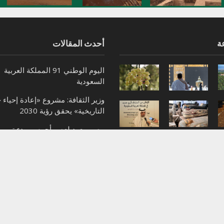
ة
أحدث المقالات
اليوم الوطني 91 المملكة العربية
السعودية
وزير الثقافة: مشروع «إعادة إحياء 
التاريخية» يحقق رؤية 2030
مصر ..يعود لعصر أحمس.. بدء ترميم
“ناووس” تل الربع
هيئة التراث تعرض إنجازات المملك
لعالمي المهدد
أسبوع “الترميم” الدولي بإيطاليا
“بحيرة الأصفر” بالأحساء وجهة سيا
للعوائل والسائحين