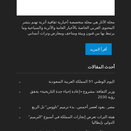
مجلة الآثار هي مجلة متخصصة أخبارية ثقافية أثرية تهتم بنشر
المحتوى العربي الخاصة بالأخبار العامة والأثرية والسياحية وما
يرتبط بها من فنون وبيئة ومتاحف ومعارض وتراث أنساني
أقرأ المزيد
أحدث المقالات
اليوم الوطني 91 المملكة العربية السعودية
وزير الثقافة: مشروع «إعادة إحياء جدة التاريخية» يحقق
رؤية 2030
مصر ..يعود لعصر أحمس.. بدء ترميم “ناووس” تل الربع
هيئة التراث تعرض إنجازات المملكة في أسبوع “الترميم”
الدولي بإيطاليا