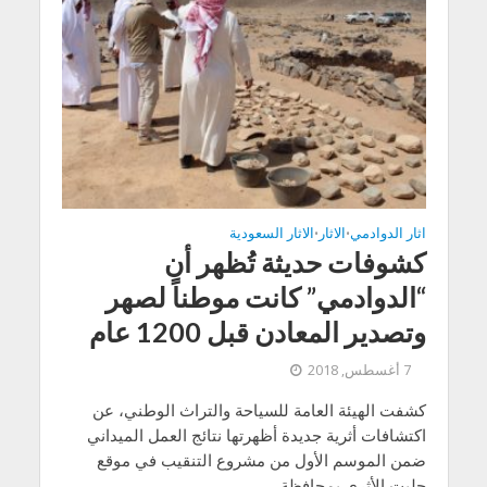
اثار الدوادمي
الاثار
الاثار السعودية
•
•
كشوفات حديثة تُظهر أن
“الدوادمي” كانت موطناً لصهر
وتصدير المعادن قبل 1200 عام
7 أغسطس, 2018
​​كشفت الهيئة العامة للسياحة والتراث الوطني، عن
اكتشافات أثرية جديدة أظهرتها نتائج العمل الميداني
ضمن الموسم الأول من مشروع التنقيب في موقع
حليت الأثري بمحافظة...