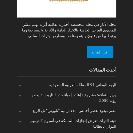
مجلة الآثار هي مجلة متخصصة أخبارية ثقافية أثرية تهتم بنشر
المحتوى العربي الخاصة بالأخبار العامة والأثرية والسياحية وما
يرتبط بها من فنون وبيئة ومتاحف ومعارض وتراث أنساني
أقرأ المزيد
أحدث المقالات
اليوم الوطني 91 المملكة العربية السعودية
وزير الثقافة: مشروع «إعادة إحياء جدة التاريخية» يحقق
رؤية 2030
مصر ..يعود لعصر أحمس.. بدء ترميم “ناووس” تل الربع
هيئة التراث تعرض إنجازات المملكة في أسبوع “الترميم”
الدولي بإيطاليا