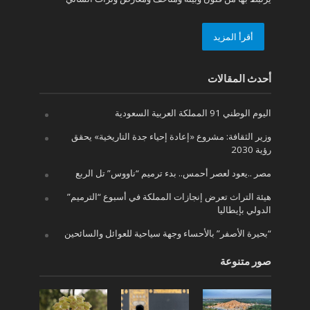
أقرأ المزيد
أحدث المقالات
اليوم الوطني 91 المملكة العربية السعودية
وزير الثقافة: مشروع «إعادة إحياء جدة التاريخية» يحقق
رؤية 2030
مصر ..يعود لعصر أحمس.. بدء ترميم “ناووس” تل الربع
هيئة التراث تعرض إنجازات المملكة في أسبوع “الترميم”
الدولي بإيطاليا
“بحيرة الأصفر” بالأحساء وجهة سياحية للعوائل والسائحين
صور متنوعة