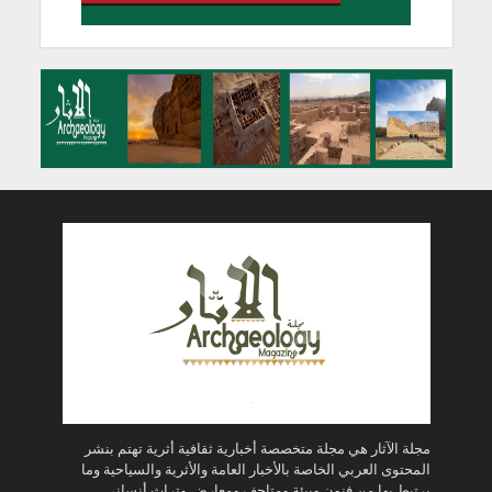
مجلة الآثار هي مجلة متخصصة أخبارية ثقافية أثرية تهتم بنشر
المحتوى العربي الخاصة بالأخبار العامة والأثرية والسياحية وما
يرتبط بها من فنون وبيئة ومتاحف ومعارض وتراث أنساني