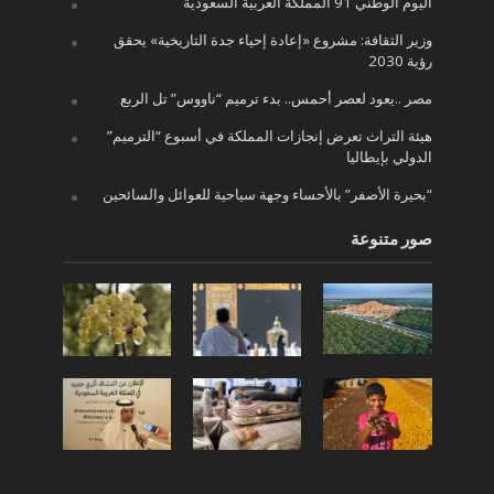
اليوم الوطني 91 المملكة العربية السعودية
وزير الثقافة: مشروع «إعادة إحياء جدة التاريخية» يحقق
رؤية 2030
مصر ..يعود لعصر أحمس.. بدء ترميم “ناووس” تل الربع
هيئة التراث تعرض إنجازات المملكة في أسبوع “الترميم”
الدولي بإيطاليا
“بحيرة الأصفر” بالأحساء وجهة سياحية للعوائل والسائحين
صور متنوعة