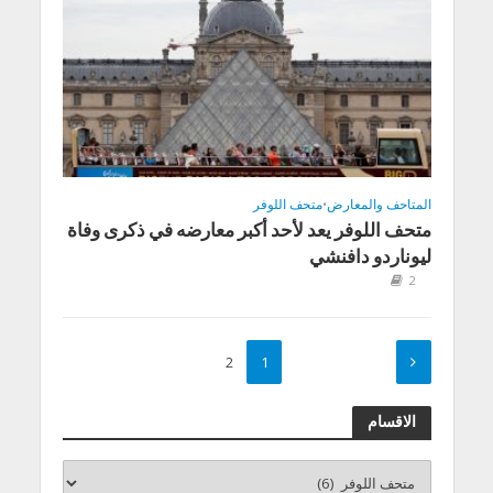
المتاحف والمعارض
•
متحف اللوفر
متحف اللوفر يعد لأحد أكبر معارضه في ذكرى وفاة
ليوناردو دافنشي
2
2
1
الاقسام