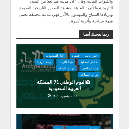
والقنوات المائية وقال ” أن مدينة فيد تعدّ من المدن
التاريخية والأثرية المليئة بمشاهد العصور التاريخية القديمة
ويرتادها السياح والمهتمون بالآثار فهي مدينة مختلفة تحمل
قيمة سياحية وأثرية كبيرة .
ربما يعجبك أيضا
اخبار عامة
اقتصاد
الاثار السعودية
الاخبار المحلية
هيئة التراث
هيئة الترفية
هيئة المتاحف
وزارة الثقافة
وزارة السياحة
اليوم الوطني 91 المملكة
العربية السعودية
23 سبتمبر, 2021
الاثار السعودية
ترميم
جدة