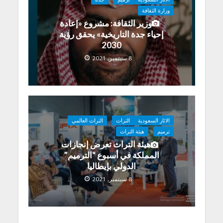
وزارة الثقافة
وزير الثقافة: مشروع «إعادة
إحياء جدة التاريخية» يحقق رؤية
2030
8 سبتمبر, 2021
الاثار السعودية
التراث
التراث العالمي
ترميم
هيئة التراث
هيئة التراث تعرض إنجازات
المملكة في أسبوع “الترميم”
الدولي بإيطاليا
8 سبتمبر, 2021