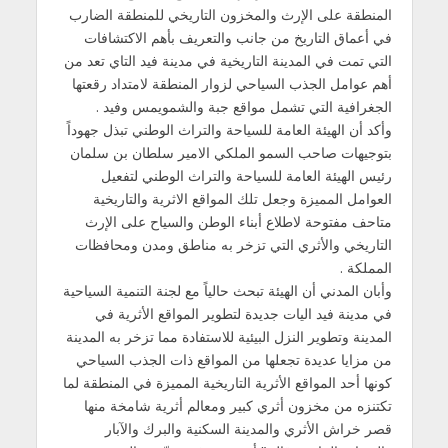
المنطقة على الإرث والمخزون التاريخي للمنطقة الضارب
في أعماق التاريخ من جانب والتعريف بأهم الاكتشافات
التي تمت في المدينة التاريخية في مدينة فيد التاي تعد من
أهم عوامل الجذب السياحي لزوار المنطقة لامتداد رقعتها
الجغرافية التي تشمل مواقع جبة والشمويمس وفيد .
وأكد أن الهيئة العامة للسياحة والتراث الوطني تبذل جهوداً
بتوجيهات صاحب السمو الملكي الامير سلطان بن سلمان
رئيس الهيئة العامة للسياحة والتراث الوطني لتفعيل
العوامل المميزة وجعل تلك المواقع الاثرية والتاريخية
متاحف مفتوحة لاطلاع أبناء الوطن والسياح على الإرث
التاريخي والأثري التي تزخر به مناطق ومدن ومحافظات
المملكة .
وأبان المدني أن الهيئة تبحث حالياً مع لجنة التنمية السياحية
في مدينة فيد اليات جديدة لتطوير المواقع الأثرية في
المدينة وتطوير النزل البيئية للاستفادة مما تزخر به المدينة
من مزايا عديدة تجعلها من المواقع ذات الجذب السياحي
كونها أحد المواقع الأثرية التاريخية المميزة في المنطقة لما
تكتنزه من مخزون أثري كبير ومعالم أثرية شامخة منها
قصر خراش الأثري والمدينة السكنية والبرك والآبار