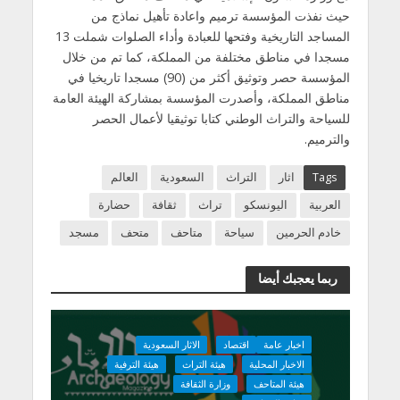
حيث نفذت المؤسسة ترميم واعادة تأهيل نماذج من
المساجد التاريخية وفتحها للعبادة وأداء الصلوات شملت 13
مسجدا في مناطق مختلفة من المملكة، كما تم من خلال
المؤسسة حصر وتوثيق أكثر من (90) مسجدا تاريخيا في
مناطق المملكة، وأصدرت المؤسسة بمشاركة الهيئة العامة
للسياحة والتراث الوطني كتابا توثيقيا لأعمال الحصر
والترميم.
Tags
اثار
التراث
السعودية
العالم
العربية
اليونسكو
تراث
ثقافة
حضارة
خادم الحرمين
سياحة
متاحف
متحف
مسجد
ربما يعجبك أيضا
اخبار عامة
اقتصاد
الاثار السعودية
الاخبار المحلية
هيئة التراث
هيئة الترفية
هيئة المتاحف
وزارة الثقافة