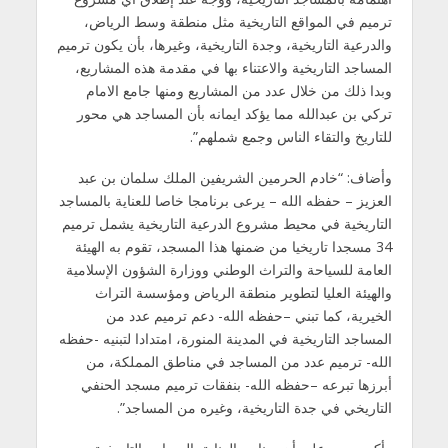
ترميم في المواقع التاريخية مثل منطقة وسط الرياض،
والدرعية التاريخية، وجدة التاريخية، وغيرها، بأن يكون ترميم
المساجد التاريخية والاعتناء بها في مقدمة هذه المشاريع،
وبدا ذلك من خلال عدد من المشاريع ومنها جامع الامام
تركي بن عبدالله مما يؤكد ايمانه بأن المساجد هي محور
للتاريخ والتقاء الناس وجمع شملهم”.
وأضاف: “خادم الحرمين الشريفين الملك سلمان بن عبد
العزيز – حفظه الله – يرعى برنامجا خاصا للعناية بالمساجد
التاريخية في محيط مشروع الدرعية التاريخية يشمل ترميم
34 مسجدا تاريخيا من ضمنها هذا المسجد، تقوم به الهيئة
العامة للسياحة والتراث الوطني ووزارة الشؤون الإسلامية
والهيئة العليا لتطوير منطقة الرياض ومؤسسة التراث
الخيرية، كما تبني –حفظه الله- دعم ترميم عدد من
المساجد التاريخية في المدينة المنورة، امتدادا لتبنيه -حفظه
الله- ترميم عدد من المساجد في مناطق المملكة، من
أبرزها تبرعه –حفظه الله- بنفقات ترميم مسجد الحنفي
التاريخي في جدة التاريخية، وغيره من المساجد”.