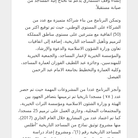
إنشاء وقف استثماري يدعم ما تحتاج إليه المساجد من
صيانة مستقبلاً.
وتمكن البرنامج من بناء شراكة متميزة مع عدد من
الشركاء على المستوى الوطني، حيث تم توقيع اكثر من
(50) اتفاقية مع متبرعين على مستوى مناطق المملكة
لترميم وتأهيل المساجد التاريخية، إضافة إلى اتفاقيات
تعاون وزارة الشؤون الاسلامية والدعوة والإرشاد،
والمؤسسة الخيرية لإعمار المساجد، والجمعية الخيرية
للمهندسين، وجائزة عبد اللطيف الفوزان لعمارة المساجد،
وكلية العمارة والتخطيط بجامعة الامام عبد الرحمن
الفيصل.
وأنجز البرنامج عددا من المشروعات المهمة حيث تم حصر
عدد ( ٧٨ ) مسجدا تاريخيا تم ترميمها بتضافر الجهود بين
الهيئة و وزارة الشئون الاسلامية ومؤسسة التراث الخيرية،
والمجتمعات المحلية، وجاري العمل على ترميم 25 مسجدا،
كما تم اعتماد عدد من المشاريع خلال العام الجاري (2017)،
منها مشروع توثيق نماذج من المساجد التاريخية “أطلس
المساجد التاريخية رقم (1)”، ومشروع إعداد دراسة