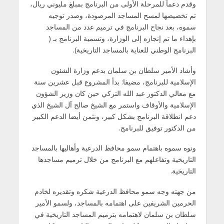
وقدم دعماً للمرحلة الأولى من البرنامج بمبلغ مليوني ريال،
تم تخصيصها لمسح المساجد المرصودة، وصدر توجيه
سموه، بعد نجاح البرنامج في ترميم عدد من المساجد
بإهداء ما تم إنجازه إلى الوزارة، وتسمية البرنامج بـ (
البرنامج الوطني للعناية بالمساجد التاريخية).
وأشاد الأمير سلطان بن سلمان بدعم وزارة الشئون
الإسلامية للبرنامج، مضيفا: بدأ المشروع قبل عشرين سنة
مع معالي الدكتور عبد الله التركي حين كان وزير الشؤون
الإسلامية والأوقاف واستمر مع الشيخ صالح آل الشيخ الذي
دعم انطلاقة البرنامج بشكل كبير، ونثمن أيضا الدعم الكبير
من الدكتور توفيق للبرنامج.
ونوه سموه باهتمام سمو محافظ الدرعية وأهاليها بالمساجد
التاريخية وتفاعلهم مع البرنامج من خلال ترميم مساجدها
التاريخية.
من جهته وجه سمو محافظ الدرعية شكره وتقديره لخادم
الحرمين الشريفين على اهتمامه بالمساجد، ولسمو الأمير
سلطان بن سلمان لاهتمامه بترميم المساجد التاريخية في