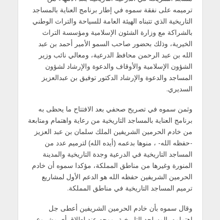
ترميمه على نفقة سموه في إطار برنامج العناية بالمساجد
التاريخية الذي تتبناه الهيئة العامة للسياحة والتراث الوطني
بالشراكة مع وزارة الشئون الإسلامية ومؤسسة التراث
الخيرية، وذلك بحضور صاحب السمو الأمير أحمد بن عبد
الله بن عبد الرحمن محافظ الدرعية، ومعالي نائب وزير
الشؤون الإسلامية والأوقاف والدعوة والإرشاد لشؤون
المساجد والدعوة والإرشاد الدكتور توفيق بن عبدالعزيز
السديري.
وثمن سموه في تصريح صحفي بعد الافتتاح ما يحظى به
برنامج العناية بالمساجد التاريخية من رعاية واهتمام ومتابعة
من خادم الحرمين الشريفين الملك سلمان بن عبد العزيز
-حفظه الله- ، منوها بدعمه (أيده الله) لترميم عدد من
المساجد التاريخية في الدرعية وجدة التاريخية والمدينة
المنورة وغيرها من مناطق المملكة، مؤكدا سموه أن خادم
الحرمين الشريفين حفظه الله هو الدعم الأول لمشاريع
ترميم المساجد التاريخية في مناطق المملكة.
وقال سموه بأن خادم الحرمين الشريفين أعطى جل
اهتمامه بالمساجد التاريخية، ووجه عند إطلاق أي مشروع