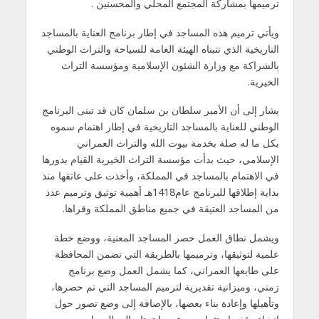
ترميمها بمشاركة المجتمع المحلي والمحسنين .
ويأتي ترميم هذه المساجد في إطار برنامج العناية بالمساجد
التاريخية الذي تتبناه الهيئة العامة للسياحة والتراث الوطني
بالشراكة مع وزارة الشئون الإسلامية ومؤسسة التراث
الخيرية.
يشار إلى أن الأمير سلطان بن سلمان كان قد تبنى البرنامج
الوطني للعناية بالمساجد التاريخية في إطار اهتمام سموه
بكل ما له صلة بخدمة بيوت الله والتراث العمراني
الإسلامي، حيث بدأت مؤسسة التراث الخيرية القيام بدورها
في الاهتمام بالمساجد في المملكة، وأخذت على عاتقها منذ
بداية إطلاقها للبرنامج عام1418هـ أهمية توثيق وترميم عدد
من المساجد العتيقة في جميع مناطق المملكة وقراها.
ويشمل نطاق العمل حصر المساجد المعنية، ووضع خطة
علمية لتوثيقها، وترميمها بالطريقة التي تضمن المحافظة
على طابعها العمراني، كما يشمل العمل وضع برنامج
زمني، وميزانية تقديرية لترميم المساجد التي تم حصرها،
وتأهيلها وإعادة بناء بعضها، بالإضافة إلى وضع تصور حول