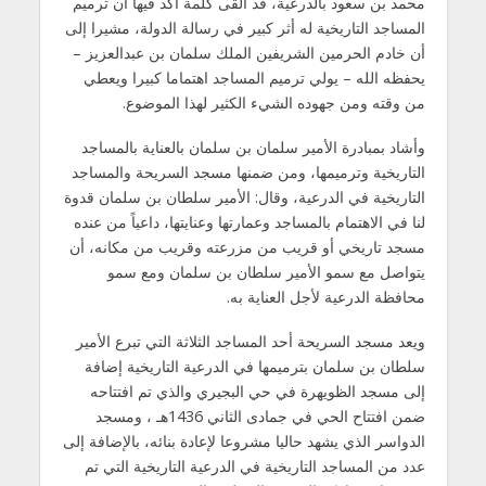
محمد بن سعود بالدرعية، قد ألقى كلمة أكد فيها أن ترميم
المساجد التاريخية له أثر كبير في رسالة الدولة، مشيرا إلى
أن خادم الحرمين الشريفين الملك سلمان بن عبدالعزيز –
يحفظه الله – يولي ترميم المساجد اهتماما كبيرا ويعطي
من وقته ومن جهوده الشيء الكثير لهذا الموضوع.
وأشاد بمبادرة الأمير سلمان بن سلمان بالعناية بالمساجد
التاريخية وترميمها، ومن ضمنها مسجد السريحة والمساجد
التاريخية في الدرعية، وقال: الأمير سلطان بن سلمان قدوة
لنا في الاهتمام بالمساجد وعمارتها وعنايتها، داعياً من عنده
مسجد تاريخي أو قريب من مزرعته وقريب من مكانه، أن
يتواصل مع سمو الأمير سلطان بن سلمان ومع سمو
محافظة الدرعية لأجل العناية به.
ويعد مسجد السريحة أحد المساجد الثلاثة التي تبرع الأمير
سلطان بن سلمان بترميمها في الدرعية التاريخية إضافة
إلى مسجد الظويهرة في حي البجيري والذي تم افتتاحه
ضمن افتتاح الحي في جمادى الثاني 1436هـ ، ومسجد
الدواسر الذي يشهد حاليا مشروعا لإعادة بنائه، بالإضافة إلى
عدد من المساجد التاريخية في الدرعية التاريخية التي تم