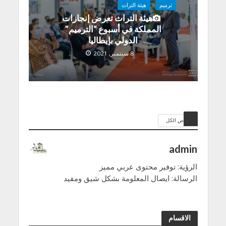
ترميم
هيئة التراث
هيئة التراث تعرض إنجازات
المملكة في أسبوع “الترميم”
الدولي بإيطاليا
8 سبتمبر, 2021
عرض الكل
admin
الرؤية: توفير محتوى عربي مميز
الرسالة: ايصال المعلومة بشكل شيق ومفيد
الاقسام