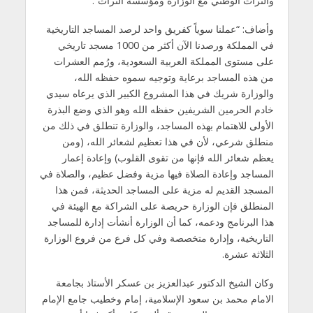
والتراث الوطني مع الوزارة ومؤسسة التراث”.
وأضاف: “عملنا سوياً كفريق واحد لرصد المساجد التاريخية
في المملكة ورصدنا الآن أكثر من 1000 مسجد تاريخي
على مستوى المملكة العربية السعودية، ورُمم العشرات
من هذه المساجد برعاية وتوجيه سموه حفظه الله،
والوزارة شريك في هذا المشروع الكبير الذي يرعاه سيدي
خادم الحرمين الشريفين حفظه الله وهو الذي وضع البذرة
الأولى للاهتمام بهذه المساجد، والوزارة تنطلق في ذلك من
منطلق شرعي، لأن في هذا تعظيم لشعائر الله، (ومن
يعظم شعائر الله فإنها من تقوى القلوب) وإعادة إعمار
المساجد وإعادة الصلاة فيها مزية وفضل عظيم، والصلاة في
المسجد القديم له مزية على المساجد الحديثة، فمن هذا
المنطلق فإن الوزارة حريصة على الشراكة مع الهيئة في
هذا البرنامج ودعمه، كما أن الوزارة أنشأت إدارة للمساجد
التاريخية، وإدارة متخصصة وفي كل فرع من فروع الوزارة
الثلاثة عشرة.
وكان الشيخ الدكتور عبدالعزيز بن عسكر الأستاذ بجامعة
الامام محمد بن سعود الإسلامية، إمام وخطيب جامع الإمام