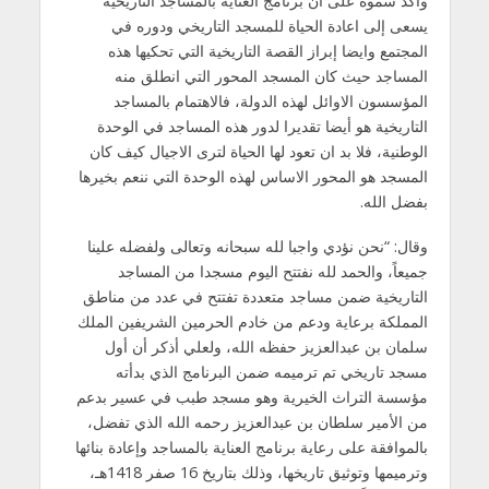
وأكد سموه على أن برنامج العناية بالمساجد التاريخية
يسعى إلى اعادة الحياة للمسجد التاريخي ودوره في
المجتمع وايضا إبراز القصة التاريخية التي تحكيها هذه
المساجد حيث كان المسجد المحور التي انطلق منه
المؤسسون الاوائل لهذه الدولة، فالاهتمام بالمساجد
التاريخية هو أيضا تقديرا لدور هذه المساجد في الوحدة
الوطنية، فلا بد ان تعود لها الحياة لترى الاجيال كيف كان
المسجد هو المحور الاساس لهذه الوحدة التي ننعم بخيرها
بفضل الله.
وقال: “نحن نؤدي واجبا لله سبحانه وتعالى ولفضله علينا
جميعاً، والحمد لله نفتتح اليوم مسجدا من المساجد
التاريخية ضمن مساجد متعددة تفتتح في عدد من مناطق
المملكة برعاية ودعم من خادم الحرمين الشريفين الملك
سلمان بن عبدالعزيز حفظه الله، ولعلي أذكر أن أول
مسجد تاريخي تم ترميمه ضمن البرنامج الذي بدأته
مؤسسة التراث الخيرية وهو مسجد طبب في عسير بدعم
من الأمير سلطان بن عبدالعزيز رحمه الله الذي تفضل،
بالموافقة على رعاية برنامج العناية بالمساجد وإعادة بنائها
وترميمها وتوثيق تاريخها، وذلك بتاريخ 16 صفر 1418هـ،