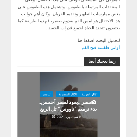
المعتقدات المرتبطة بالطقوس، وتشتمل هذه الطقوس على
بعض ممارسات التطهير وتقديم القربان، وكان أهم جوانب
هذا الاحتفال هو لمس الفم بقدوم صغير، فبهذه الطريقة كما
يعتقدون تتجدد الحياة لجميع قدرات الجسد .
لتحميل البحث اضغط هنا
أواني طقسة فتح الفم
ربما يعجبك أيضا
الاثار العربية
الاثار المصرية
ترميم
مصر ..يعود لعصر أحمس..
بدء ترميم “ناووس” تل الربع
8 سبتمبر, 2021