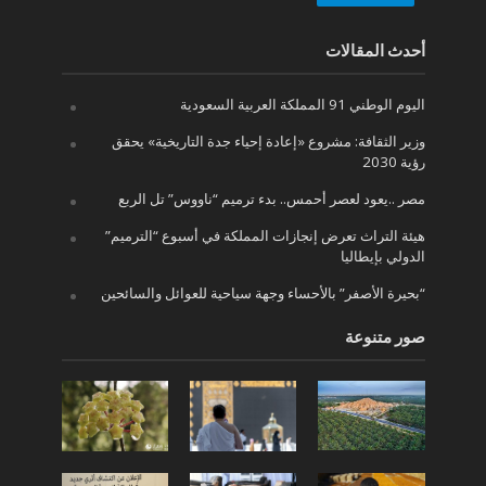
أحدث المقالات
اليوم الوطني 91 المملكة العربية السعودية
وزير الثقافة: مشروع «إعادة إحياء جدة التاريخية» يحقق
رؤية 2030
مصر ..يعود لعصر أحمس.. بدء ترميم “ناووس” تل الربع
هيئة التراث تعرض إنجازات المملكة في أسبوع “الترميم”
الدولي بإيطاليا
“بحيرة الأصفر” بالأحساء وجهة سياحية للعوائل والسائحين
صور متنوعة