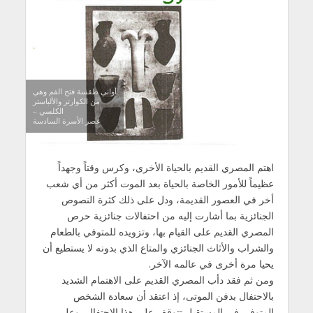
أواني طقسة فتح الفم وهي
من الكوارتز والألباستر
الكلسي –
عصر الأسرة السادسة
اهتم المصري القديم بالحياة الأخرى، وكرس وقتاً وجهداً
عظيماً للأمور الخاصة بالحياة بعد الموت أكثر من أي شعب
أخر في العصور القديمة، ودل على ذلك كثرة النصوص
الجنائزية بما أشارت إليه من احتفالات جنائزية حرص
المصري القديم على القيام بها، وتزويده للمتوفي بالطعام
والشراب والأثاث الجنائزي والمتاع الذي بدونه لا يستطيع أن
يحيا مرة أخرى في عالمه الآخر.
ومن ثم فقد دأب المصري القديم على الاهتمام الشديد
بالاحتفال بدفن الموتى، إذ اعتقد أن سعادة الشخص
المتوفي في المستقبل تتوقف على هذا الاحتفال، وعلى