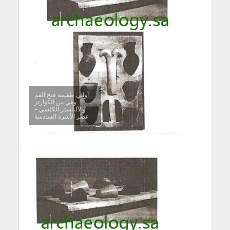
أواني طقسة فتح الفم
وهي من الكوارتز
والألباستر الكلسي –
عصر الأسرة السادسة