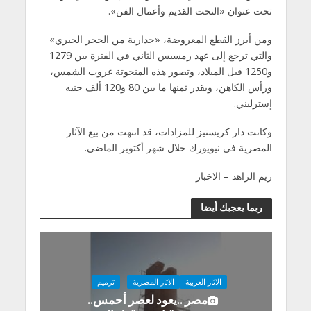
تحت عنوان «النحت القديم وأعمال الفن».
ومن أبرز القطع المعروضة، «جدارية من الحجر الجيري»
والتي ترجع إلى عهد رمسيس الثاني في الفترة بين 1279
و1250 قبل الميلاد، وتصور هذه المنحوتة غروب الشمس،
ورأس الكاهن، ويقدر ثمنها ما بين 80 و120 ألف جنيه
إسترليني.
وكانت دار كريستيز للمزادات، قد انتهت من بيع الآثار
المصرية في نيويورك خلال شهر أكتوبر الماضي.
ريم الزاهد – الاخبار
ربما يعجبك أيضا
الاثار العربية
الاثار المصرية
ترميم
مصر ..يعود لعصر أحمس..