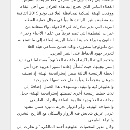
الغطاء النباتي الذي تحتاج إليه هذه الغزلان من أجل البقاء.
ووقعت الهيئة الملكية لمحافظة العلا في يونيو 2019 اتفاقية
مع منظمة بانثيرا الرائدة عالمياً في مجال حماية القطط
البرية، التي تدير مبادرات في 39 دولة، والاستفادة من
خبرات المنظمة التي تضم فريقاً من علماء الأحياء وخبراء
القانون وخبراء حماية القطط البرية، إضافة إلى ما تتمتع به
من تكنولوجيا متطورة، وذلك ضمن مساعي هيئة العلا
لتعزيز جهود الحفاظ على النمر العربي.
وتعتمد الهيئة الملكية لمحافظة العلا نهجاً مستداما في تنفيذ
إستراتيجيتها، حيث تُشكِّل إعادة النمور العربية جزءاً من
الخطة الرئيسية الثالثة ضمن إستراتيجية الهيئة، إذ تصنف
شرعان منتجعاً طبيعياً بفضل خصائصها الجيولوجية
والطبوغرافية والبيئية، ويستهدف هذا العمل -إضافةً إلى
ثلاث خطط رئيسية أخرى تضمنتها إستراتيجية الهيئة- جعل
محافظة العلا وجهة عالمية للثقافة والتراث الطبيعي
والسياحة البيئية، توفّر للزوار تجربة مميزة ضمن مشهد
عربي عريق يتعايش فيه الزوار والسكان مع التاريخ البشري
والثراء الطبيعي.
وقال مدير المحميات الطبيعية أحمد المالكي: “لو نظرت إلى