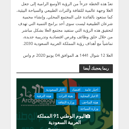
تعدّ هذه الخطة جزءاً من الرؤية الأوسع الرامية إلى جعل
العلا وجهة عالمية للثقافة والتراث الطبيعي والسياحة البيئية،
كما ستعود بالفائدة على المجتمع المحلي, وإنشاء محمية
شرعان الطبيعية ليست سوى أحد برامج التنمية التي تهدف
لتحقيق هذه الرؤية التي ستفيد مجتمع العلا بشكل مباشر
من خلال خلق وظائف وفرص اقتصادية وتدريبية جديدة،
تماشياً مع أهداف رؤية المملكة العربية السعودية 2030.
العلا 12 شوال 1441 هـ الموافق 04 يونيو 2020 م واس
ربما يعجبك أيضا
اخبار عامة
اقتصاد
الاثار السعودية
الاخبار المحلية
هيئة التراث
هيئة الترفية
هيئة المتاحف
وزارة الثقافة
وزارة السياحة
اليوم الوطني 91 المملكة
العربية السعودية