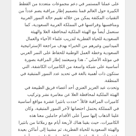
على عملنا المستمر في دعم مجموعات متعددة من القطط
الكبيرة حول العالم قمنا بتصميم إطار مراقبة يضم عدداً من
التقنيات المكثفة يمكن من خلاله تقييم حالة النمور العربية
ومنافسيها وفرائسها في المملكة العربية السعودية، كما
سنعمل أيضاً مع الهيئة الملكية لمحافظة العلا والهيئة
السعودية للحياة الفطرية لتدريب علماء الأحياء والعمال
الميدانيين وغيرهم من الخبراء بهدف مراجعة الإستراتيجية
السعودية وخطة العمل الوطنية للحفاظ على النمر العربي
في موئله الأصلي “، هذا وسيعتمد إطار المراقبة بصورة
أساسية على شبكة واسعة من الكاميرات الكاشفة، التي
ستكون ذات أهمية بالغة في تحديد عدد النمور المتبقية في
المنطقة.
وتحدث عبد العزيز العنزي أحد أعضاء فريق الطبيعة في
الهيئة الملكية لمحافظة العلا عن مغامرة نشر وتركيب
كاميرات المراقبة قائلاً: “حددت بانثيرا عشرة مواقع أساسية
في المملكة يحتمل احتضانها لآخر النمور المتبقية، وكان
علينا الذهاب إليها سيراً على الأقدام حاملين معنا هذه
الكاميرات، حيث بقينا هناك لأربعة أيام مع زملائنا من بانثيرا
والهيئة السعودية للحياة الفطرية، ثم مشينا إلى أماكن بعيدة