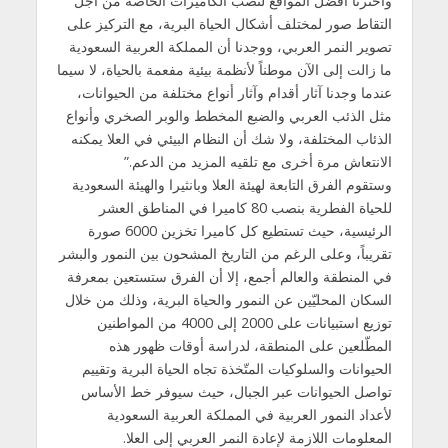
واخترنا أفضل المواقع لنصب الكاميرات الخاصة من أجل
التقاط صور لمختلف أشكال الحياة البرية، مع التركيز على
تصوير النمر العربي، ووجدنا أن المملكة العربية السعودية
ما زالت إلى الآن موطناً لأنظمة بيئية مفعمة بالحياة، لا سيما
عندما وجدنا آثار أقدام وآثار أنواع مختلفة من الحيوانات،
مثل الذئب العربي والضبع المخطط والوبر الصخري وأنواع
الذئاب المختلفة، ولا شك أن النظام البيئي في العلا يمكنه
الانتعاش مرة أخرى مع تلقيه المزيد من الدعم.”
وستقوم الفرق التابعة لهيئة العلا وبانثيرا والهيئة السعودية
للحياة الفطرية بنصب 80 كاميرا في المناطق العشر
الرئيسية، حيث تستطيع كل كاميرا تخزين 6000 صورة
تقريباً، وعلى الرغم من التاريخ المشحون بين النمور والبشر
في المنطقة والعالم أجمع، إلا أن الفرق ستستعين بمعرفة
السكان المحليّين عن النمور والحياة البرية، وذلك من خلال
توزيع استبيانات على 2000 إلى 4000 من المواطنين
المطّلعين على المنطقة، لدراسة أوقات ظهور هذه
الحيوانات والسلوكيات المتّخذة تجاه الحياة البرية وتقييم
تواصل الحيوانات عبر الجبال، حيث سيوفر خط الأساس
لأعداد النمور العربية في المملكة العربية السعودية
المعلومات اللازمة لإعادة النمر العربي إلى العلا.