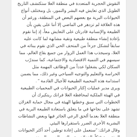
النقوش الحجرية المتعددة في منطقة العلا ستكتشف التاريخ
الطويل الذي تعايش فيه البشر والنمور، بل ومختلف أنواع
الحيوانات البرية مع بعضهم البعض في المنطقة، ورغم أن
هذه العلاقة لم تزدهر في الماضي إلا أننا على يقينٍ بأن
الطبيعة والإنسانية قادرتان على التعايش معاً، إذ إننا نقوم
بإعادة إنشاء منطقة طبيعية ونقية مشابهة لما كانت عليه
سابقاً لتشكل جزءاً من المتحف الحي الذي نقوم ببنائه في
العلا، وسيجذب هذا العمل الزوار من جميع بقاع العالم، مما
سيسهم في التنمية الاقتصادية والاجتماعية، كما سندرّب
السكان لكي يشغلوا عدداً من الوظائف المهمة مثل
الحراسة والتعليم والتوجيه السياحي وغير ذلك، مما يضمن
استدامة هذه المحمية الطبيعية للأجيال القادمة ” .
ويرى مدير عمليات إكثار الحيوانات في المحميات الطبيعية
في الهيئة الملكية لمحافظة العلا فرانك ريتكيرك أن
الخطوات التي سبق وخطتها الهيئة في مجال حماية الغزلان
تشهد على نجاحها في ما يتعلق باستعادة الطبيعة البرية في
منطقة العلا بعدما ألحق الرعي الجائر فيها وبعض النشاطات
البشرية الأخرى الضرر باستقرارها البيئي.
وقال فرانك: “سنعمل على إعادة توطين أحد أكثر الحيوانات
المفترسة فتكاً بالغزلان وهي النمر العربي المهدد