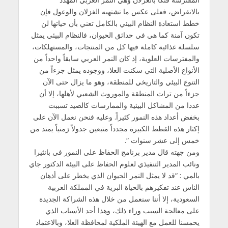
بالانقراض، فعلى عكس ما تشتهيه الغزلان والوعول فإن
خطط استعادة النظام البيئي بالكامل تعني بأن حياتها لن
تكون آمنة كما هي في حدائق الحيوان، فالنظام البيئي يمثل
سلسلة غذائية كاملة فيها كل من المنتجات، والمستهلكات،
والمفترسات العلوية، إذ كان النمر العربي سابقاً واحداً من
الأنواع الأصلية التي سكنت العلا، ووجوده يمثل جزءاً من
التنوع البيئي والتاريخي للمنطقة، وهو ما يزال حتى الآن
جزءاً من تراث المنطقة والموروث الشعبي لأهلها، إلا أن
عددا من المشاكل البيئية والممارسات كالصيد تسببت
بخفض أعداد هذه النمور كثيراً. وعليه فنحن نعمل الآن على
إكثار هذه القطط الكبيرة مجدداً متبعين جدولاً زمنياً يمتد من
خمس إلى عشر سنوات “.
ومن جهته قال مدير برنامج الحفاظ على النمور في بانثيرا
ونائب المدير التنفيذي لعلوم الحفاظ على البيئة الدكتور جاي
بالمي : “قد لا يمثل النمر الحيوان الذي يخطر على أذهان
الناس عند تفكيرهم بالحياة البرية في المملكة العربية
السعودية، إلا أننا سنعمل من خلال هذه الشراكة الجديدة
على معالجة السبب وراء ذلك، وهذا أحد الأسباب الذي
يحمسنا للعمل مع الهيئة الملكية لمحافظة العلا، وبالاعتماد