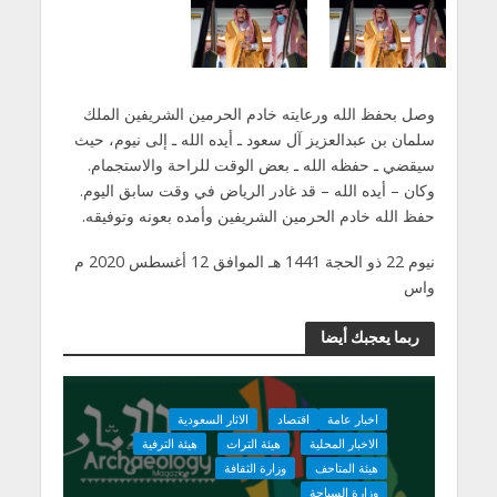
وصل بحفظ الله ورعايته خادم الحرمين الشريفين الملك
سلمان بن عبدالعزيز آل سعود ـ أيده الله ـ إلى نيوم، حيث
سيقضي ـ حفظه الله ـ بعض الوقت للراحة والاستجمام.
وكان – أيده الله – قد غادر الرياض في وقت سابق اليوم.
حفظ الله خادم الحرمين الشريفين وأمده بعونه وتوفيقه.
نيوم 22 ذو الحجة 1441 هـ الموافق 12 أغسطس 2020 م
واس
ربما يعجبك أيضا
اخبار عامة
اقتصاد
الاثار السعودية
الاخبار المحلية
هيئة التراث
هيئة الترفية
هيئة المتاحف
وزارة الثقافة
وزارة السياحة