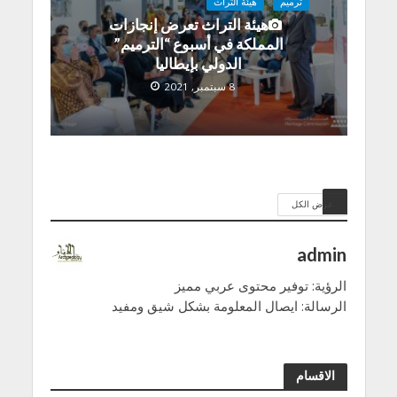
ترميم
هيئة التراث
هيئة التراث تعرض إنجازات
المملكة في أسبوع “الترميم”
الدولي بإيطاليا
8 سبتمبر, 2021
عرض الكل
admin
الرؤية: توفير محتوى عربي مميز
الرسالة: ايصال المعلومة بشكل شيق ومفيد
الاقسام