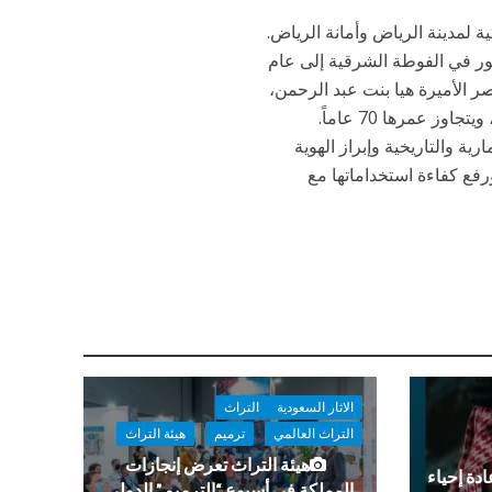
ة لمدينة الرياض وأمانة الرياض.
 عام 1944، بينما تعود الثلاثة قصور في الفوطة الشرقية إلى عام
قصر الأميرة هيا بنت عبد الرحمن،
 عمرها 70 عاماً.
ة والتاريخية وإبراز الهوية
فع كفاءة استخداماتها مع
الاثار السعودية
التراث
التراث العالمي
ترميم
هيئة التراث
هيئة التراث تعرض إنجازات
دة إحياء
المملكة في أسبوع “الترميم” الدولي