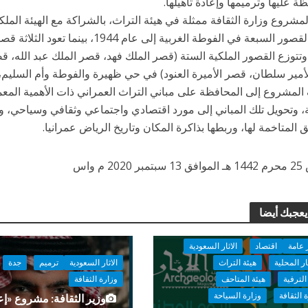
ة عليها وترميمها وإعادة تأهيلها.
لمشروع وزارة الثقافة ممثلة في هيئة التراث، بالشراكة مع الهيئة الملكي
وتعود القصور السبعة في الفوطة الغربية إلى
193. وتتوزع القصور الملكية الستة (قصر الملك فهد، قصر الملك عبد الله، 
مير سلطان، قصر الأميرة العنود) في حي ظهيرة والفوطة وأم السليم، ويتجاوز
لمشروع إلى المحافظة على مباني التراث العمراني ذات الأهمية المعماري
، وتحويل تلك المباني إلى مورد اقتصادي واجتماعي وثقافي وسياحي، ور
 المتاخمة لها، وربطها بذاكرة المكان وتاريخ الرياض عمرانيا.
2 م واس
يعجبك أيضا
 عامة
اقتصاد
الاثار السعودية
ار المحلية
هيئة التراث
الاثار السعودية
ترميم
جدة
الترفية
هيئة المتاحف
وزارة الثقافة
 الثقافة
وزارة السياحة
وزير الثقافة: مشروع «إعا