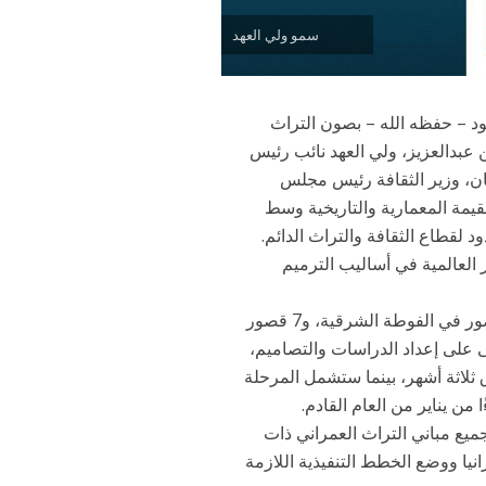
سمو ولي العهد
د – حفظه الله – بصون التراث
عبدالعزيز، ولي العهد نائب رئيس
ان، وزير الثقافة رئيس مجلس
قيمة المعمارية والتاريخية وسط
 لقطاع الثقافة والتراث الدائم.
العالمية في أساليب الترميم
ويشمل النطاق الأول للمشروع 15 قصراً تراثياً في حي الفوطة وظهيرة (3 قصور في الفوطة الشرقية، و7 قصور
لة الأولى على إعداد الدراسات والتصاميم،
 ثلاثة أشهر، بينما ستشمل المرحلة
جميع مباني التراث العمراني ذات
نيا ووضع الخطط التنفيذية اللازمة