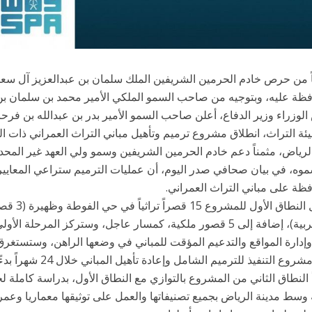
اً من حرص خادم الحرمين الشريفين الملك سلمان بن عبدالعزيز آل سعو
فظة عليه، وبتوجيه من صاحب السمو الملكي الأمير محمد بن سلمان بن 
لوزراء وزير الدفاع، أعلن صاحب السمو الأمير بدر بن عبدالله بن فرح
يئة التراث، انطلاق مشروع ترميم وتأهيل مباني التراث العمراني ذات ال
لرياض، مثمناً دعم خادم الحرمين الشريفين وسمو ولي العهد غير المحدود
موه، في بيان صحافي صدر اليوم، أن عمليات الترميم ستراعي المعايير 
ظة على مباني التراث العمراني.
في الغربية)، إضافة إلى 5 قصور ملكية، كمسار عاجل، وستركز المرح
وإدارة المواقع والتدعيم المؤقت للمباني في وضعها الراهن، وستستغرق
وع التنفيذ للترميم الشامل وإعادة تأهيل المباني خلال 24 شهراً بدءًا من يناير من العام القادم.
النطاق الثاني من المشروع بالتوازي مع النطاق الأول، بدراسة كاملة ل
 وسط مدينة الرياض بجميع تصنيفاتها والعمل على توثيقها معماريا وعمرا