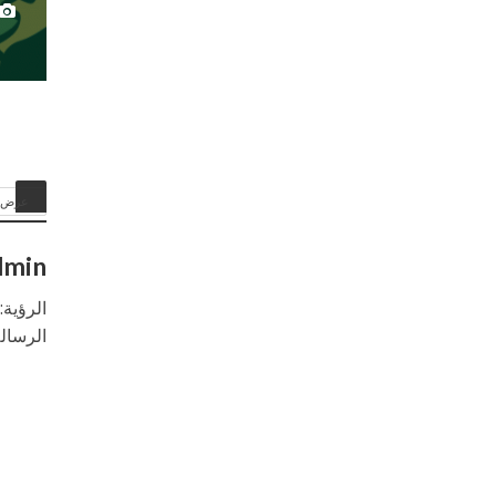
عرض ا
dmin
الرؤية
الرسال