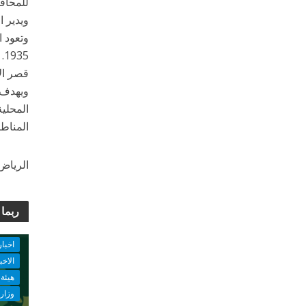
للمحافظ
ويدير ا
5
قصر الأ
ويهدف ا
المحلية
المناطق
الرياض 25 محرم 1442 هـ الموافق 13 سبتمبر 020
ربما 
اخبار
الاخب
هيئة 
وزارة