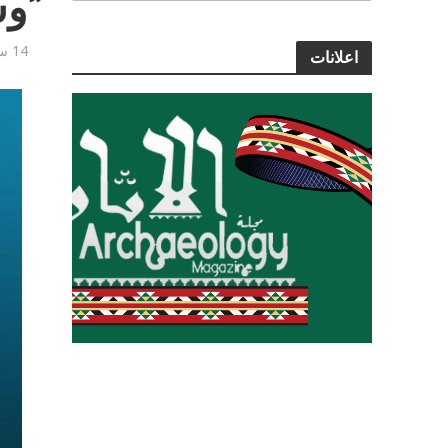
“وس
14 سبتمبر, 2020
اعلانات