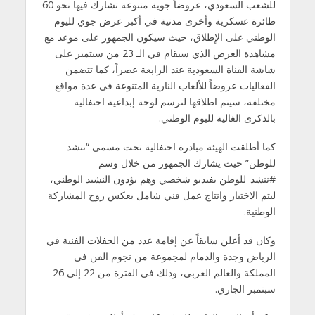
للشعب السعودي، عروضاً جوية متنوعة تشارك فيها نحو 60
طائرة عسكرية وأخرى مدنية في أكبر عرض جوي لليوم
الوطني على الإطلاق، حيث سيكون الجمهور على موعد مع
مشاهدة العرض الذي سيقام في الـ 23 من سبتمبر على
شاشة القناة السعودية عند الرابعة عصراً، كما تتضمن
الفعاليات عروضاً للألعاب النارية المتنوعة في عدة مواقع
مختلفة، سيتم اطلاقها لترسم لوحة إبداعية احتفالية
بالذكرى الغالية لليوم الوطني.
كما أطلقت الهيئة مبادرة احتفالية تحت مسمى “ننشد
للوطن” حيث يشارك الجمهور من خلال وسم
#ننشد_للوطن بفيديو شخصي وهم يؤدون النشيد الوطني،
ليتم الاختيار وانتاج عمل فني شامل يعكس روح المشاركة
الوطنية.
وكان قد أعلن سابقاً عن إقامة عدد من الحفلات الفنية في
الرياض وجدة والدمام لمجموعة من نجوم الفن في
المملكة والعالم العربي، وذلك في الفترة من 22 إلى 26
سبتمبر الجاري.