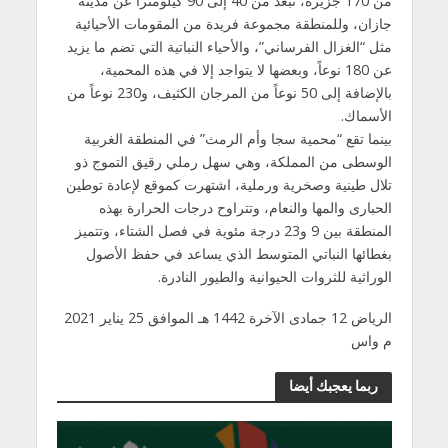
من 170 جزيرة، تبعد من 40 إلى 90 كيلومتراً عن مدينة
جازان، وللمنطقة مجموعة فريدة من المقومات الأحيائية
مثل “الغزال الفرساني”، والأحياء النباتية التي تضم ما يزيد
عن 180 نوعاً، وبعضها لا يتواجد إلا في هذه المحمية،
بالإضافة إلى 50 نوعاً من المرجان الكثيف، و230 نوعاً من
الأسماك.
بينما تقع “محمية سجا وأم الرمث” في المنطقة الغربية
الوسطى من المملكة، وهي سهل رملي رقيق التموج ذو
تلال طينية وصخرية ورملية، اشتهرت كموقع لإعادة توطين
الحبارى والمها والنعام، وتتراوح درجات الحرارة بهذه
المنطقة بين 9 و23 درجة مئوية في فصل الشتاء، وتتميز
بغطائها النباتي المتوسط الذي يساعد في حفظ الأصول
الوراثية للثروات الحيوانية والطيور النادرة.
الرياض 12 جمادى الآخرة 1442 هـ الموافق 25 يناير 2021
م واس
ربما يعجبك أيضا