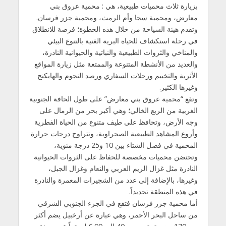
بزيارة ثلاث محميات طبيعية، هي : محمية عروق بني
معارض، ومحمية سجا وأم الرمث، ومحمية جزر فرسان.
وتقدم هيئة السياحة من خلال هذه الخطوة؛ فرصة للانطلاق
في رحلة استكشاف للحياة البرية الغنية بالتنوع البيئي
والمناخي والثروات الطبيعية والنباتية والحيوانية النادرة،
والعديد من الأنشطة المتنوعة والممتعة مثل زيارة المواقع
الأثرية والتخييم ورحلات السفاري ورصد النجوم والهايكنج
وغيرها الكثير.
وتقع “محمية عروق بني معارض” على طول الحافة الجنوبية
الغربية من الربع الخالي؛ وهي أكبر بحر من الرمال على
وجه الأرض، وتحافظ على طيف متنوع من الحياة الفطرية
وأروع المشاهد الطبيعية الصحراوية، وتتراوح درجات حرارة
المحمية في فصل الشتاء بين 10 و25 درجة مئوية،
وتحتضن محميات مخصصة للحفاظ على الثروات الحيوانية
النادرة مثل غزال الريم العربي والنعام وغزال الجبل،
وغيرها، بالإضافة إلى عدد من الشجيرات المعمرة والنادرة
في هذه المنطقة تحديداً.
أما محمية جزر فرسان فتقع في الجزء الجنوبي الشرقي
من ساحل البحر الأحمر، وهي عبارة عن أرخبيل يضم أكثر