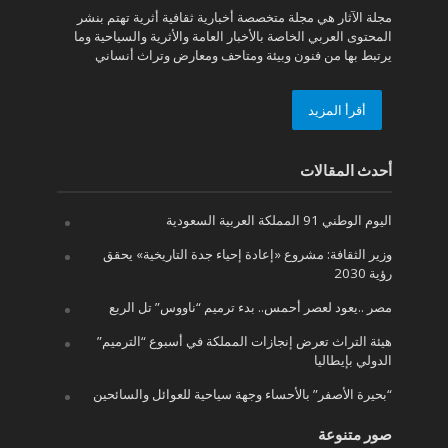
مجلة الآثار هي مجلة متخصصة أخبارية ثقافية أثرية تهتم بنشر
المحتوى العربي الخاصة بالأخبار العامة والأثرية والسياحية وما
يرتبط بها من فنون وبيئة ومتاحف ومعارض وتراث أنساني
أقرأ المزيد
أحدث المقالات
اليوم الوطني 91 المملكة العربية السعودية
وزير الثقافة: مشروع «إعادة إحياء جدة التاريخية» يحقق
رؤية 2030
مصر ..يعود لعصر أحمس.. بدء ترميم “ناووس” تل الربع
هيئة التراث تعرض إنجازات المملكة في أسبوع “الترميم”
الدولي بإيطاليا
“بحيرة الأصفر” بالأحساء وجهة سياحية للعوائل والسائحين
صور متنوعة