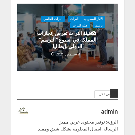
الاثار السعودية
التراث
التراث العالمي
ترميم
هيئة التراث
هيئة التراث تعرض إنجازات
المملكة في أسبوع “الترميم”
الدولي بإيطاليا
8 سبتمبر, 2021
عرض الكل
admin
الرؤية: توفير محتوى عربي مميز
الرسالة: ايصال المعلومة بشكل شيق ومفيد