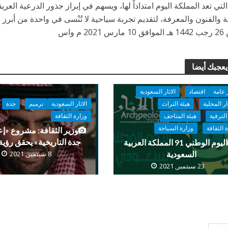
التي تعد المملكة اليوم امتداداً لها، ويسهم في إبراز جذور الدرعية العر
ة والفنون والمعرفة، لتقديم تجربة سياحية لا تُنْسى في واحدة من أبرز ال
2 م واس
يعجبك أيضا
 عامة
اقتصاد
الاثار السعودية
ار المحلية
هيئة التراث
الاثار السعودية
ترميم
جدة
الترفية
هيئة المتاحف
وزارة الثقافة
 الثقافة
وزارة السياحة
وزير الثقافة: مشروع «إعا
جدة التاريخية» يحقق رؤية 2030
اليوم الوطني 91 المملكة العربية
السعودية
8 سبتمبر, 2021
23 سبتمبر, 2021