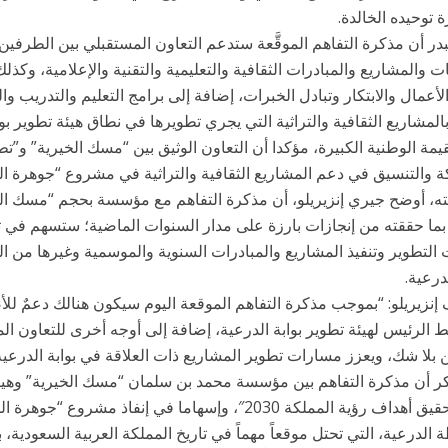
توحيده الخالدة.
بدر أن مذكرة التفاهم الموقَّعة ستدعم التعاون المستقبلي بين الطرفين
ات والمشاريع والمبادرات الثقافية والتعليمية والتقنية والإعلامية، وكذلك
الأعمال والابتكار وتبادل الخبرات، إضافة إلى برامج التعليم والتدريب وال
المشاريع الثقافية والتراثية التي يجري تطويرها في نطاق هيئة تطوير بوا
يمة الوطنية الكبيرة، مؤكدا أن التعاون الوثيق بين “مسك الخيرية” و”تطو
 والتنسيق في دعم المشاريع الثقافية والتراثية في مشروع “جوهرة ال
ه، أوضح جيري إنزيريلو، أن مذكرة التفاهم مع مؤسسة بحجم “مسك الخي
بما حققته من إنجازات بارزة على مدار السنوات الماضية؛ ستسهم في تع
التطوير وتنفيذ المشاريع والمبادرات السنوية والموسمية وغيرها من الف
لدرعية.
نزيريلو: “بموجب مذكرة التفاهم الموقعة اليوم سيكون هنالك دعمٌ للأص
 الرئيس لهيئة تطوير بوابة الدرعية، إضافة إلى أوجه أخرى للتعاون
ن بلا شك، ويعزز مسارات تطوير المشاريع ذات العلاقة في بوابة الدرعية
كر أن مذكرة التفاهم بين مؤسسة محمد بن سلمان “مسك الخيرية” وهيئة 
إطار تحقيق أهداف رؤية المملكة 2030″، وإسهاما في إنفاذ 
الدرعية، التي تحتل موقعاً مهماً في تاريخ المملكة العربية السعودية،