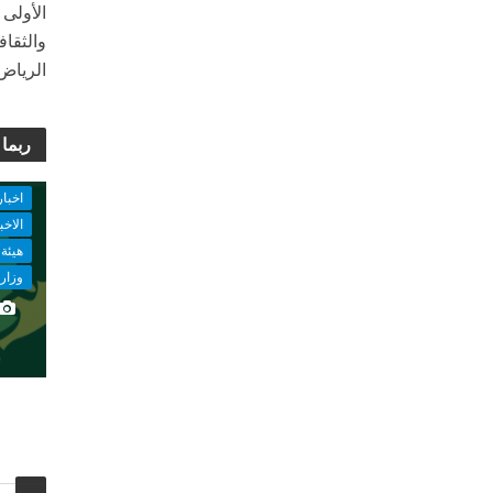
الأولى 
والثقاف
الرياض 26 رجب 1442 هـ الموافق 10 مارس 021
ربما 
اخبار
الاخب
هيئة 
وزارة