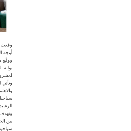
وقعت ه
أوجه ال
ووقَّع 
بوابة ا
لمشروع 
وتأتي ا
والاهتم
سياحيا 
الرشيدة
وتهدف ا
بين ال
سياحية