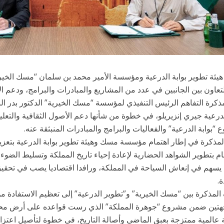
يئة تطوير بوابة الدرعية ومؤسسة الأمير محمد بن سلمان “مسك الخيرية
تعاون بين الجانبين في عدد من المشاريع والمبادرات والبرامج، ودعم ال
مذكرة التفاهم الرئيس التنفيذي لمؤسسة “مسك الخيرية” الدكتور بدر الب
لدرعية جيري إنزيريلو، في خطوة من شأنها دعم الأصول الثقافية والتع
“بوابة الدرعية” والفعاليات والبرامج والمبادرات المنبثقة عنه.
لمذكرة في إطار اهتمام مؤسسة مسك وهيئة تطوير بوابة الدرعية بتعزيز
ام بتطوير الشواهد الحضارية لإعادة إحياء تاريخ المملكة وتسليط الضوء
يسهم في إنعاش السياحة في المملكة، ورافدا اقتصاديا يصب في تحقيق 
.
لمذكرة بين “مسك الخيرية” و”تطوير الدرعية” إلى تعظيم الاستفادة من
جهتين ضمن مشروع “جوهرة المملكة” الذي رست قواعده على أرض محا
 عالمية ممتزجة بعبق الماضي وأصالة التاريخ، في خطوة لتأصيل اعتزا