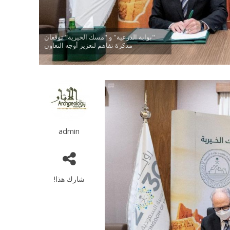
"بوابة الدرعية" و "مسك الخيرية" توقعان
مذكرة تفاهم لتعزيز أوجه التعاون
admin
شارك هذا!