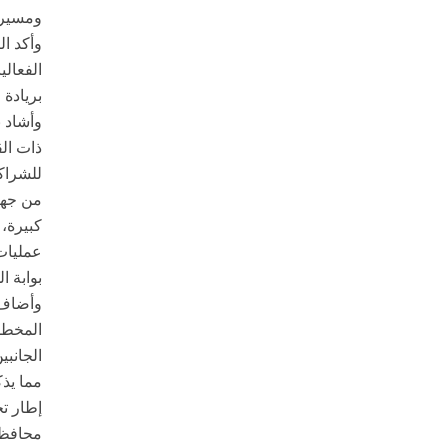
ومسيرة 
وأكد ال
الفعالي
بريادة 
وأشاد ب
ذات الق
للشراكة
من جهت
كبيرة، 
عمليات 
بوابة ا
وأضاف إ
المخطط
الجانبي
مما يذ
محافظة 