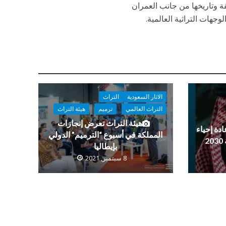
يقة وتاريخها من جانب العمران
وجهات التراثية العالمية.
الاثار السعودية
التراث
التراث العالمي
ترميم
هيئة التراث
هيئة التراث تعرض إنجازات
دة إحياء
المملكة في أسبوع “الترميم” الدولي
بإيطاليا
8 سبتمبر, 2021