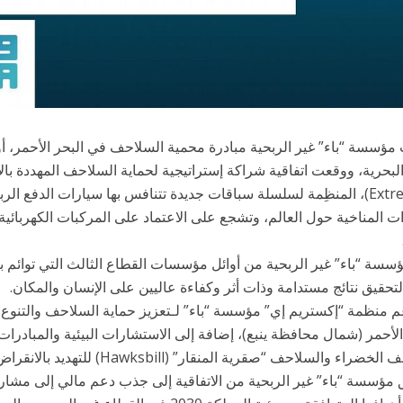
ؤسسة “باء” غير الربحية مبادرة محمية السلاحف في البحر الأحمر، أو
البحرية، ووقعت اتفاقية شراكة إستراتيجية لحماية السلاحف المهددة ب
(Extreme E)، المنظِمة لسلسلة سباقات جديدة تتنافس بها سيارات الدفع 
ات المناخية حول العالم، وتشجع على الاعتماد على المركبات الكهربائ
سسة “باء” غير الربحية من أوائل مؤسسات القطاع الثالث التي توائم بي
 لتحقيق نتائج مستدامة وذات أثر وكفاءة عاليين على الإنسان والمكان.
 منظمة “إكستريم إي” مؤسسة “باء” لـتعزيز حماية السلاحف والتنوع
الأحمر (شمال محافظة ينبع)، إضافة إلى الاستشارات البيئية والمبادر
خضراء والسلاحف “صقرية المنقار” (Hawksbill) للتهديد بالانقراض.
 مؤسسة “باء” غير الربحية من الاتفاقية إلى جذب دعم مالي إلى مشار