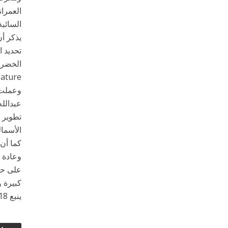
العمران
السائبة
يذكر أن
تحديد 
 of Nature
وعملت م
تطوير 
الأسماك
كما أن 
وعادة 
على حيا
كبيرة و
ينبع 18 شعبان 1442 هـ الموافق 31 مارس 2021 م واس