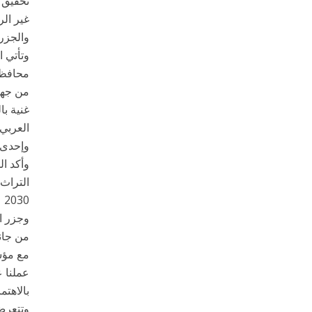
والجزر 
وتأتي ا
محافظة 
من جهته
غنية با
العربي،
وإحدى 
وأكد ال
التراث 
0
وجزر ال
من جانب
مع مؤسس
عملنا 
بالاهتم