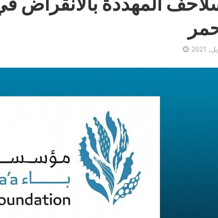
لاحف المهددة بالانقراض في
حمر