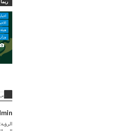
ربما 
اخبار
الاخب
هيئة 
وزارة
عرض ا
dmin
الرؤية
الرسال