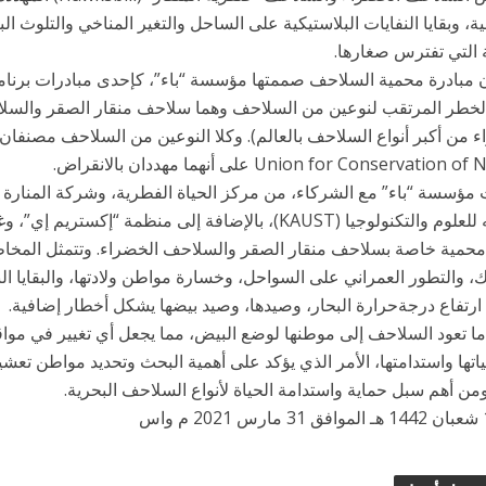
ية، وبقايا النفايات البلاستيكية على الساحل والتغير المناخي والتلوث ال
 التي تفترس صغارها.
 مبادرة محمية السلاحف صممتها مؤسسة “باء”، كإحدى مبادرات برنامج 
الخطر المرتقب لنوعين من السلاحف وهما سلاحف منقار الصقر والسل
Union for Conservation على أنهما مهددان بالانقراض.
ؤسسة “باء” مع الشركاء، من مركز الحياة الفطرية، وشركة المنارة ال
عبدالله للعلوم والتكنولوجيا (KAUST)، بالإضافة إلى منظمة 
محمية خاصة بسلاحف منقار الصقر والسلاحف الخضراء. وتتمثل المخاطر
، والتطور العمراني على السواحل، وخسارة مواطن ولادتها، والبقايا ال
ارتفاع درجةحرارة البحار، وصيدها، وصيد بيضها يشكل أخطار إضافية.
ما تعود السلاحف إلى موطنها لوضع البيض، مما يجعل أي تغيير في موا
تها واستدامتها، الأمر الذي يؤكد على أهمية البحث وتحديد مواطن تعشي
من أهم سبل حماية واستدامة الحياة لأنواع السلاحف البحرية.