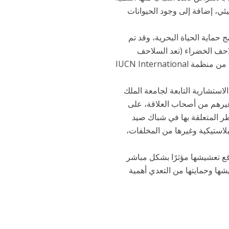
بيئي، إضافة إلى وجود الحيوانات
حماية الحياة البحرية، وقد تم
احف الخضراء (تعد السلاحف
الخضراء من أكبر أنواع السلاحف بالعالم). وكلا النوعين من السلاحف مصنفان من منظمة IUCN International
استشارية التابعة لجامعة الملك
“إكستريم إي”، وغيرهم من أصحاب العلاقة، على
 المتعلقة بها في شباك صيد
بلاستيكية وغيرها من المخلفات،
قع تعشيشها مؤثرًا بشكل مباشر
شها وحمايتها من التعدي أهمية