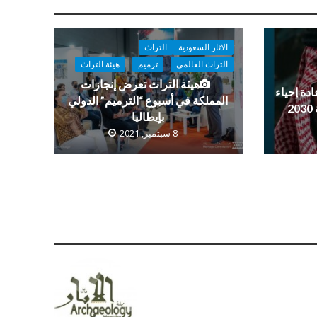
الاثار السعودية
التراث
التراث العالمي
ترميم
هيئة التراث
هيئة التراث تعرض إنجازات
دة إحياء
المملكة في أسبوع “الترميم” الدولي
بإيطاليا
8 سبتمبر, 2021