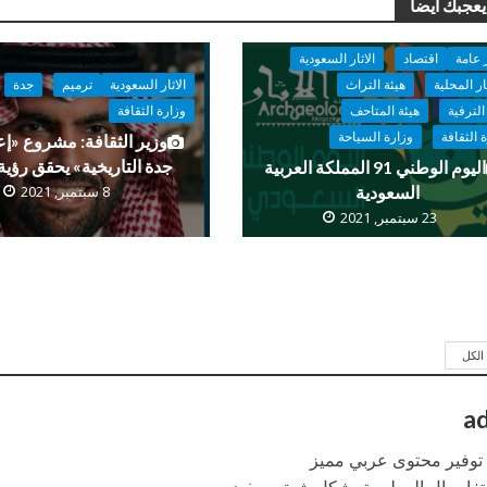
يعجبك أيضا
 عامة
اقتصاد
الاثار السعودية
ار المحلية
هيئة التراث
الاثار السعودية
ترميم
جدة
الترفية
هيئة المتاحف
وزارة الثقافة
 الثقافة
وزارة السياحة
وزير الثقافة: مشروع «إعا
جدة التاريخية» يحقق رؤية 2030
اليوم الوطني 91 المملكة العربية
السعودية
8 سبتمبر, 2021
23 سبتمبر, 2021
لكل
a
: توفير محتوى عربي مميز
ة: ايصال المعلومة بشكل شيق ومفيد