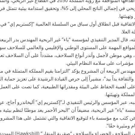
تحقيق أهدافها المتوافقة مع رؤية المملكة 2030 في 
غير الربحي في إجمالي الناتج المحلي إلى 5%، وتحقيق است
وتهيئتها.
لاتفاقية قبل انطلاق أول سباق من السلسلة العالمية “إكستريم إي” في 
العلا.
، قال المدير التنفيذي لمؤسسة “باء” غير الربحية المهندس بدر الربيعة،
لمواقع المهمة على المستوى الوطني والإقليمي والعالمي للسلاحف سواء
 وهي موطن لأجمل وأندر أنواع السلاحف، مشدداً على أن السلاحف تعد جزء
مؤشرات على سلامة النظام البيئي.
مهندس الربيعة أن المشروع يؤكد “التزامنا بقيم المملكة المتمثلة في 
والثقافة يداً بيد”، مشيراً إلى حرص القيادة الرشيدة على تعزيز حماية ا
203 على أهمية الحفاظ على البيئة ومقدراتها الطبيعية، كما نصت على ال
مملكة وتهيئتها.
ه، عبر المؤسس والرئيس التنفيذي لـ”إكستريم إي” أليخاندرو أجاج، عن 
ة “باء” غير الربحية، مضيفاً أن “البحر الأحمر يعد موطنًا لنظم بيئية من
عن كثب مع مؤسسة باء لتوقيع الاتفاقية والتي تشتمل على هذا المشروع
ام ومثيرة حقًا”.
وتتعرض السلاحف الخضر