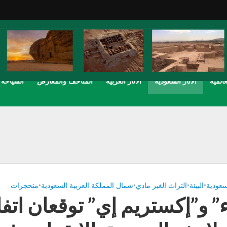
عالمية
الاثار السعودية
الاثار العربية
المتاحف والمعارض
السياحة
لسعودية
•
البيئة
•
التراث الغير مادي
•
شمال المملكة العربية السعودية
•
متحجرات
ء” و”إكستريم إي” توقعان اتفا