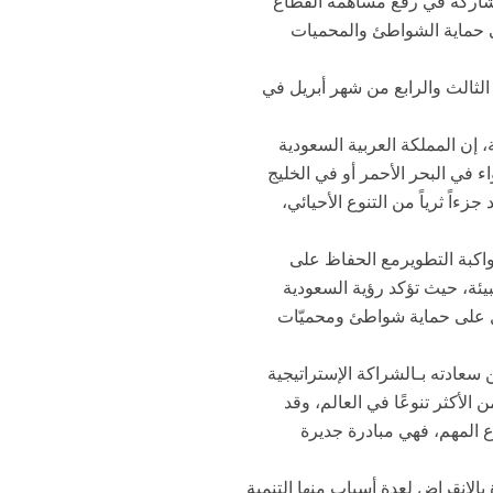
القطاع غير الربحي، والمشاركة في رفع مساهمة القطاع
دامة بيئية تتمثل في حماية الشواطئ والمحميات
الثالث والرابع من شهر أبريل في
 إن المملكة العربية السعودية
 في البحر الأحمر أو في الخليج
اً ثرياً من التنوع الأحيائي،
مواكبة التطويرمع الحفاظ على
لبيئة، حيث تؤكد رؤية السعودية
عمل على حماية شواطئ ومحميّات
سعادته بـالشراكة الإستراتيجية
 الأكثر تنوعًا في العالم، وقد
 المهم، فهي مبادرة جديرة
اء والسلاحف “صقرية المنقار” (Hawksbill) المهددة بالانقراض لعدة أسباب منها التنمية