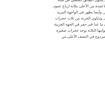
دة من الأعلى بثلاثة ارباع عمود,
ود في الطابق السفلي حوالي 12 متر وفي لطابق العلوي 9 امتار, وأيضا يظهر في الواجهة المزيد
ي, وتتكون الخزنة من ثلاث حجرات
ما عدا قبر حفر في الجهة الغربية
صعد اليها بدرج ويبلغ طولها 12.5 متر وعلى جوانبها الثلاثة توجد حجرات صغيرة
 مزدوج في النصف الأعلى من