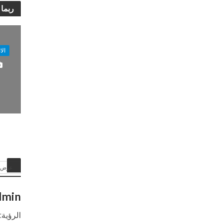
ربما 
الا
عرض ا
dmin
الرؤية