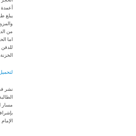
أعمدة 
والمزيج
من الدا
للدفن 
الخزنة
لتحميل
نشر في 
الطالب
مسار ال
بإشراف:
الإمام