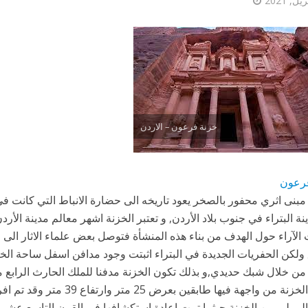
خزنة فرعون – الاردن
رعون
مبنى اثري محفور بالصخر يعود تاريخه الى حضارة الانباط التي كانت في 
ة البتراء في جنوب بلاد الأردن, و تعتبر الخزنة اشهر معالم مدينة الأردن
الآراء حول الهدف من بناء هذه المنشأة فتوصل بعض علماء الاثار الى 
 ولكن الحفريات الجديدة في البتراء اثبتت وجود مدافن اسفل ساحة الخ
من خلال شبك حديدي,و بذلك تكون الخزنة مدفنا للملك الحارث الرابع مل
تتكون الخزنة من واجهة فيها طابقي
الرملي من الخزنة حيثما تمت إعادة استكشافها في القرن التاسع عشر,