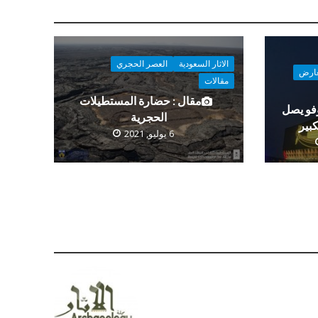
الاثار السعودية
العصر الحجري
عارض
مقالات
مقال : حضارة المستطيلات
فو يصل
الحجرية
بير
6 يوليو, 2021