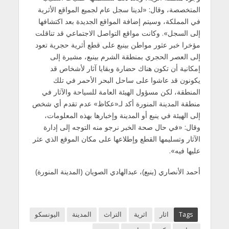
المتخصصة، وقال: «لدينا سجل عام لجميع المواقع الأثرية
في المملكة، وسيتم إضافة المواقع الجديدة بعد اكتشافها
إلى السجل». وكانت مواقع التواصل الاجتماعي قد تناقلت
مؤخرا خبر عثور مواطن بينبع على قطع أثرية حجرية تعود
إلى العصر الحجري بمنطقة الشرم بينبع، مشيرة إلى
إمكانية أن تكون هناك حضارة وبقايا آثار لأشخاص قد
يكونون قد عاشوا على ساحل البحر الأحمر في تلك
المنطقة، لكن مسؤول الهيئة العامة للسياحة والآثار في
منطقة المدينة المنورة أكد لـ«عكاظ» عدم تقدم أي شخص
إلى الهيئة في ينبع أو المدينة وإخبارها بهذه المعلومات،
وقال: «في حال صحة الخبر نرجو منه التوجه إلى إدارة
الآثار وتسليمها القطع وإطلاعها على مكان الموقع الذي عثر
عليها فيه».
أحمد الأنصاري (ينبع)، عبدالهادي الصويان (المدينة المنورة)
Tags
اثار
اثرية
التراث
المدينة
اليونسكو