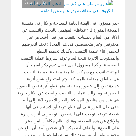
عبارة عن اشاعة
حذر مسؤول في الهيئة العامة للسياحة والآثار في منطقة
المدينة المنورة لـ «عكاظ» المهتمين بالبحث والتنقيب عن
الآثار من القيام بعمليات التنقيب من قبل أشخاص غير
محترفين وغير متخصصين في هذا المجال؛ تجنبا لتعرضهم
للخطر أثناء علمية التنقيب،
وكذلك تحطيم القطع
والمحتويات الأثرية نتيجة لعدم توفر شروط عملية التنقيب
الصحيحة. وأكد المسؤول الذي فضل عدم ذكر اسمه أن
الهيئة تعاقدت مع شركات عالمية مختلفة لعملية التنقيب
في مناطق مختلفة بالمملكة، وتم استخراج قطع أثرية
عديدة تعود إلى عصور مختلفة، منها قطع أثرية تعود للعصور
الحجرية، وما زالت عمليات التنقيب والبحث عن الآثار جارية
في عدد من مناطق المملكة والبحر الأحمر، لافتا إلى أنه
«في حال العثور على أي قطع أثرية أو الاشتباه في أنها
قطعة أثرية، يتوجب على الشخص التوجه إلى أقرب إدارة
والإبلاغ عن هذه القطعة، وهناك نظام مكافآت لمن يعثر
على القطع»، وأضاف أنه يمكن لأي شخص أيضا أن يبلغ عن
وجود منطقة أثرية، وبعد ذلك ستشملها عمليات التنقيب