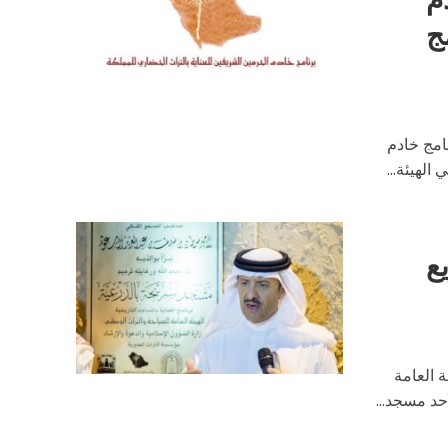
ج
امج خادم
الهيئة...
ع
 العامة
د مسجد...