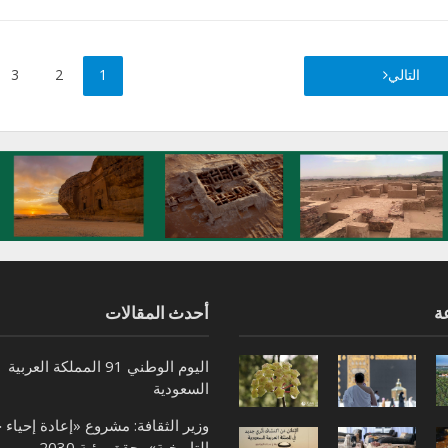
التالي
1
2
3
ة
أحدث المقالات
اليوم الوطني 91 المملكة العربية
السعودية
وزير الثقافة: مشروع «إعادة إحياء 
التاريخية» يحقق رؤية 2030