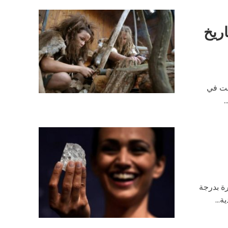
اريخ
فت في
.
رة بدرجة
...