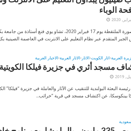
حة الوباء
في الصورة الملتقطة يوم 17 فبراير 2020، تشاو يوي فنغ أستاذة من 
الجبر المتقدم عبر نظام التعليم على الانترنت في العاصمة الصينية بكين.
زيرة العربية
اثار الكويت
الاثار
الاثار العربية
الاخبار العربية
•
•
•
•
اف مسجد أثري في جزيرة فيلكا الكويتية
ئيسة البعثة البولندية للتنقيب عن الآثار والعاملة في جزيرة “فيلكا” الكو
ا بينكوسكا، عن اكتشاف مسجد في قرية “خرائب...
لسعودية
تخصيص 335 مليون ريال لمشاريع برنامج خا