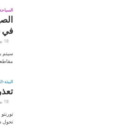
السياحة 
الصي
في ش
18 يوليو, 2017
سيتم ب
مقاطعة
البيئة
ال
•
تعذر
18 يوليو, 2017
تورنتو 
تحول دو