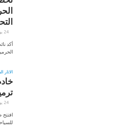
الحر
التحو
24 يوليو, 2017
أكد نائ
الحرمين
الاثار ا
​خاد
ترمي
24 يوليو, 2017
افتتح 
للسياح