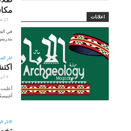
مكاف
اعلانات
27 فبراير, 2020
بتدريس 
اثار الج
اكتش
4 أبريل, 2019
أعلنت ر
أغنيسك
الاثار ا