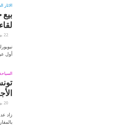
الاثار ال
بيع 
لقاء 1.8 مليون دو
22 يوليو, 2017
نيويورك
أول عينا
السياحة 
الأج
20 يوليو, 2017
بالمقا