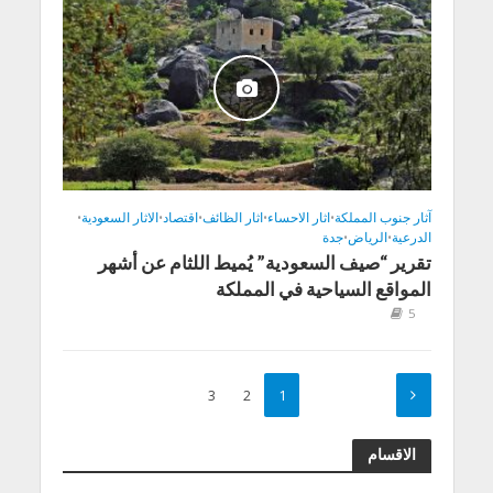
آثار جنوب المملكة
•
اثار الاحساء
•
اثار الظائف
•
اقتصاد
•
الاثار السعودية
•
الدرعية
•
الرياض
•
جدة
تقرير “صيف السعودية” يُميط اللثام عن أشهر
المواقع السياحية في المملكة
5
3
2
1
الاقسام