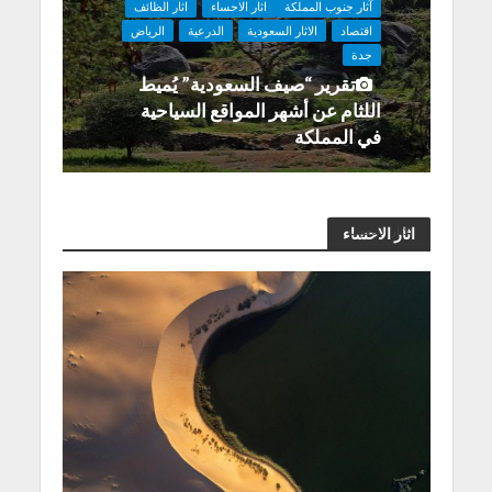
آثار جنوب المملكة
اثار الاحساء
اثار الظائف
اقتصاد
الاثار السعودية
الدرعية
الرياض
جدة
تقرير “صيف السعودية” يُميط
اللثام عن أشهر المواقع السياحية
في المملكة
الاثار السعودية
اثار الاحساء