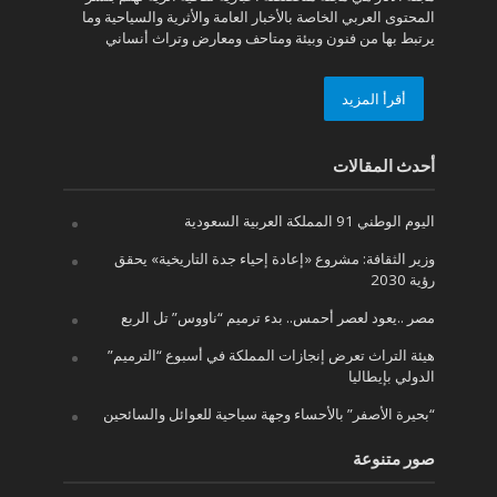
المحتوى العربي الخاصة بالأخبار العامة والأثرية والسياحية وما
يرتبط بها من فنون وبيئة ومتاحف ومعارض وتراث أنساني
أقرأ المزيد
أحدث المقالات
اليوم الوطني 91 المملكة العربية السعودية
وزير الثقافة: مشروع «إعادة إحياء جدة التاريخية» يحقق
رؤية 2030
مصر ..يعود لعصر أحمس.. بدء ترميم “ناووس” تل الربع
هيئة التراث تعرض إنجازات المملكة في أسبوع “الترميم”
الدولي بإيطاليا
“بحيرة الأصفر” بالأحساء وجهة سياحية للعوائل والسائحين
صور متنوعة