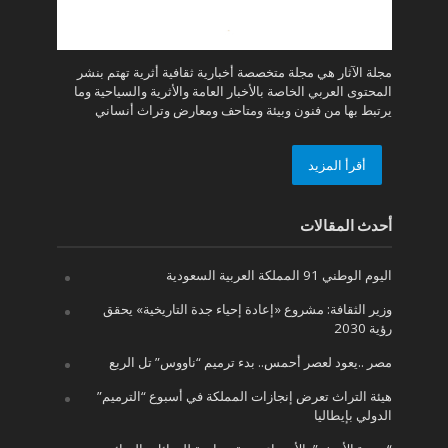
مجلة الآثار هي مجلة متخصصة أخبارية ثقافية أثرية تهتم بنشر
المحتوى العربي الخاصة بالأخبار العامة والأثرية والسياحية وما
يرتبط بها من فنون وبيئة ومتاحف ومعارض وتراث أنساني
أقرأ المزيد
أحدث المقالات
اليوم الوطني 91 المملكة العربية السعودية
وزير الثقافة: مشروع «إعادة إحياء جدة التاريخية» يحقق
رؤية 2030
مصر ..يعود لعصر أحمس.. بدء ترميم “ناووس” تل الربع
هيئة التراث تعرض إنجازات المملكة في أسبوع “الترميم”
الدولي بإيطاليا