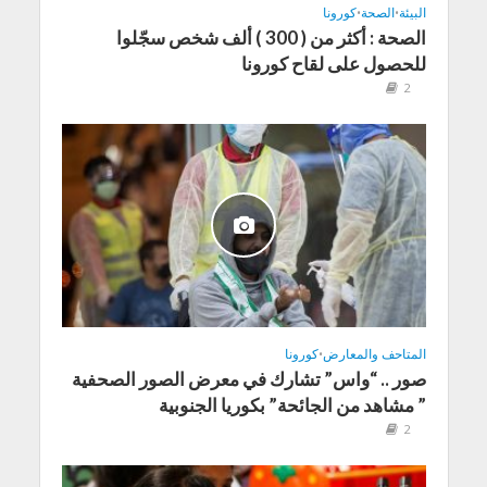
البيئة
•
الصحة
•
كورونا
الصحة : أكثر من ( 300 ) ألف شخص سجّلوا
للحصول على لقاح كورونا
2
المتاحف والمعارض
•
كورونا
صور .. “واس” تشارك في معرض الصور الصحفية
” مشاهد من الجائحة” بكوريا الجنوبية
2