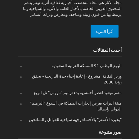
مجلة الآثار هي مجلة متخصصة أخبارية ثقافية أثرية تهتم بنشر
المحتوى العربي الخاصة بالأخبار العامة والأثرية والسياحية وما
يرتبط بها من فنون وبيئة ومتاحف ومعارض وتراث أنساني
أقرأ المزيد
أحدث المقالات
اليوم الوطني 91 المملكة العربية السعودية
وزير الثقافة: مشروع «إعادة إحياء جدة التاريخية» يحقق
رؤية 2030
مصر ..يعود لعصر أحمس.. بدء ترميم “ناووس” تل الربع
هيئة التراث تعرض إنجازات المملكة في أسبوع “الترميم”
الدولي بإيطاليا
“بحيرة الأصفر” بالأحساء وجهة سياحية للعوائل والسائحين
صور متنوعة