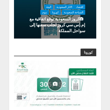
اقتصاد
الاثار السعودية
البيئة
السياحة السعودية
كورونا
نيوم
كروز السعودية توقع اتفاقية مع
إم.إس.سي كروز لجلب سفنها إلى
سواحل المملكة
الصحة
كورونا