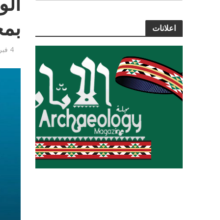
الو
بمخ
اعلانات
4 فبراير, 2020