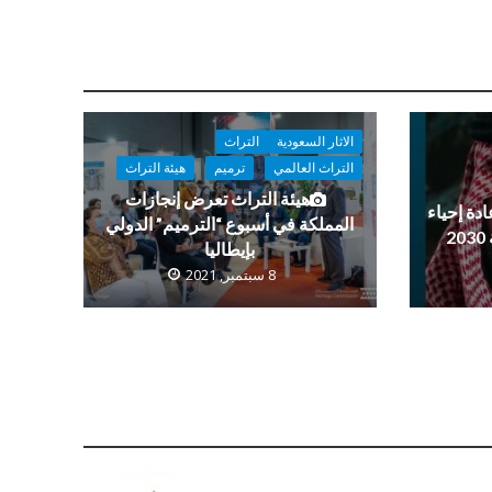
الاثار السعودية
التراث
التراث العالمي
ترميم
هيئة التراث
هيئة التراث تعرض إنجازات
دة إحياء
المملكة في أسبوع “الترميم” الدولي
بإيطاليا
8 سبتمبر, 2021