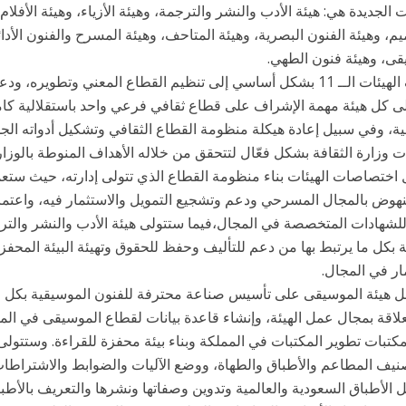
ت الجديدة هي: هيئة الأدب والنشر والترجمة، وهيئة الأزياء، وهيئة الأفلام
م، وهيئة الفنون البصرية، وهيئة المتاحف، وهيئة المسرح والفنون الأدائ
قى، وهيئة فنون الطهي.
وتهدف الهيئات الــ 11 بشكل أساسي إلى تنظيم القطاع المعني وتطوي
ى كل هيئة مهمة الإشراف على قطاع ثقافي فرعي واحد باستقلالية كا
ية، وفي سبيل إعادة هيكلة منظومة القطاع الثقافي وتشكيل أدواته الجد
 وزارة الثقافة بشكل فعّال لتتحقق من خلاله الأهداف المنوطة بالوزارة في
ختصاصات الهيئات بناء منظومة القطاع الذي تتولى إدارته، حيث ستعمل
هوض بالمجال المسرحي ودعم وتشجيع التمويل والاستثمار فيه، واعتماد
للشهادات المتخصصة في المجال،فيما ستتولى هيئة الأدب والنشر والت
 بكل ما يرتبط بها من دعم للتأليف وحفظ للحقوق وتهيئة البيئة المحف
ار في المجال.
 هيئة الموسيقى على تأسيس صناعة محترفة للفنون الموسيقية بكل جوا
علاقة بمجال عمل الهيئة، وإنشاء قاعدة بيانات لقطاع الموسيقى في ا
مكتبات تطوير المكتبات في المملكة وبناء بيئة محفزة للقراءة. وستتولى
صنيف المطاعم والأطباق والطهاة، ووضع الآليات والضوابط والاشتراطا
الأطباق السعودية والعالمية وتدوين وصفاتها ونشرها والتعريف بالأطباق 