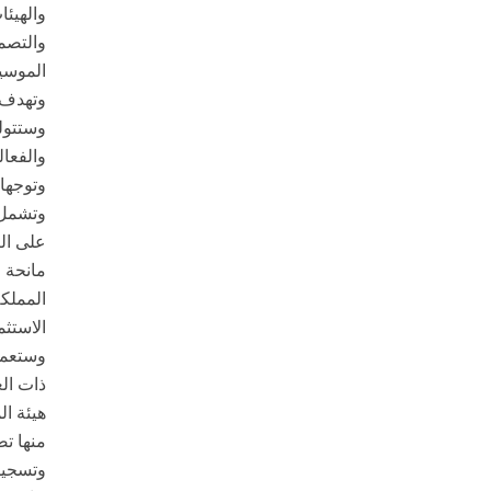
والهيئا
والتصمي
الموسي
وستتول
والفعال
وتوجهات
وتشمل ا
على الن
مانحة 
المملكة
الاستثم
وستعمل
ذات ال
هيئة ال
منها ت
وتسجيل 