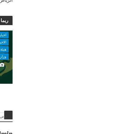
ربما 
اخبار
الاخب
هيئة 
وزارة
عرض ا
dmin