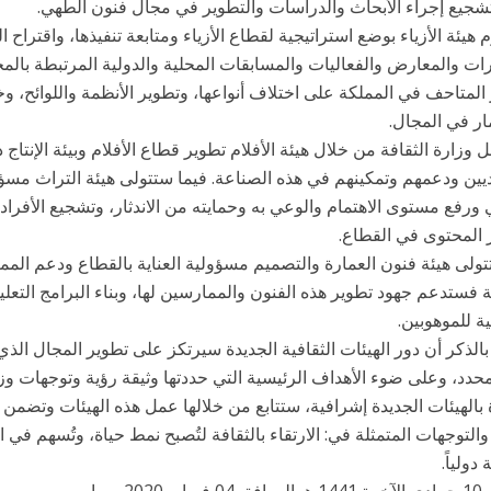
شجيع إجراء الأبحاث والدراسات والتطوير في مجال فنون الطهي.
هيئة الأزياء بوضع استراتيجية لقطاع الأزياء ومتابعة تنفيذها، واقتراح ا
ات والمعارض والفعاليات والمسابقات المحلية والدولية المرتبطة بالمج
المتاحف في المملكة على اختلاف أنواعها، وتطوير الأنظمة واللوائح، 
ار في المجال.
وزارة الثقافة من خلال هيئة الأفلام تطوير قطاع الأفلام وبيئة الإنتاج د
يين ودعمهم وتمكينهم في هذه الصناعة. فيما ستتولى هيئة التراث مسؤو
ورفع مستوى الاهتمام والوعي به وحمايته من الاندثار، وتشجيع الأفر
 المحتوى في القطاع.
ولى هيئة فنون العمارة والتصميم مسؤولية العناية بالقطاع ودعم المما
 فستدعم جهود تطوير هذه الفنون والممارسين لها، وبناء البرامج التعليم
ة للموهوبين.
بالذكر أن دور الهيئات الثقافية الجديدة سيرتكز على تطوير المجال 
دد، وعلى ضوء الأهداف الرئيسية التي حددتها وثيقة رؤية وتوجهات وز
 بالهيئات الجديدة إشرافية، ستتابع من خلالها عمل هذه الهيئات وتضمن الت
والتوجهات المتمثلة في: الارتقاء بالثقافة لتُصبح نمط حياة، وتُسهم في ا
دولياً.
202 م واس