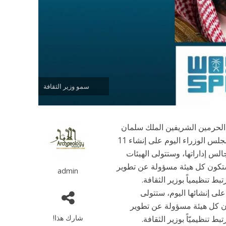
سمو وزير الثقافة
 الحرمين الشريفين الملك سلمان
بن عبدالعزيز آل سعود وسمو ولي عهده الأمين -حفظهما الله- , على موافقة مجلس الوزراء اليوم على إنشاء 11
لس إداراتها، وستتولى الهيئات
ستكون كل هيئة مسؤولة عن تطوير
admin
ط تنظيمياً بوزير الثقافة.
لى إنشائها اليوم، ستتولى
ن كل هيئة مسؤولة عن تطوير
شارك هذا!
 تنظيميّاً بوزير الثقافة.