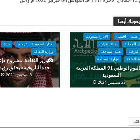
يعجبك أيضا
 عامة
اقتصاد
الاثار السعودية
ار المحلية
هيئة التراث
الاثار السعودية
ترميم
جدة
الترفية
هيئة المتاحف
وزارة الثقافة
 الثقافة
وزارة السياحة
وزير الثقافة: مشروع «إعا
جدة التاريخية» يحقق رؤية 2030
اليوم الوطني 91 المملكة العربية
السعودية
8 سبتمبر, 2021
23 سبتمبر, 2021
لكل
a