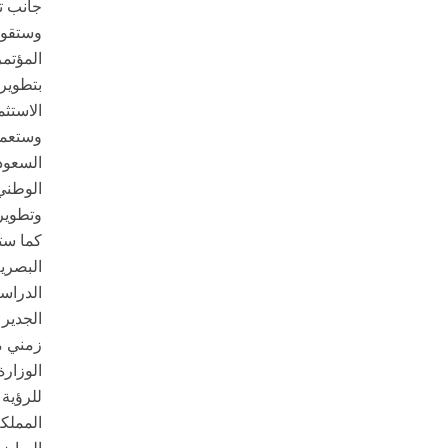
جانب ت
وستقوم 
المؤتمر
بتطوير 
الاستثم
وستعمل 
السعود
الوطني 
وتطوير
كما ستت
البصرية
الدراسي
الجدير 
زمني مح
الوزارة
للرؤية 
المملكة 
الرياض 10 جمادى الآخرة 1441 هـ الموافق 04 فبراير 0