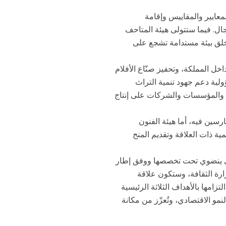
لمعايير والمقاييس وإقامة
ال. فيما ستتولى هيئة المتاحف
وخلق بيئة مستدامة تشجع على
اخل المملكة، وتحفيز صنّاع الأفلام
لية دعم جهود تنمية التراث
اد والمؤسسات والشركات على إنتاج
رسين فيه، أما هيئة الفنون
ية ذات العلاقة وتقديم المنح
الذي ينضوي تحت تخصصها ووفق إطار
ارة الثقافة، وستكون علاقة
زامها بالأهداف الثلاثة الرئيسية
لنمو الاقتصادي، وتُعزّز من مكانة