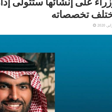
زراء على إنشائها ستتولى إدا
تلف تخصصاته