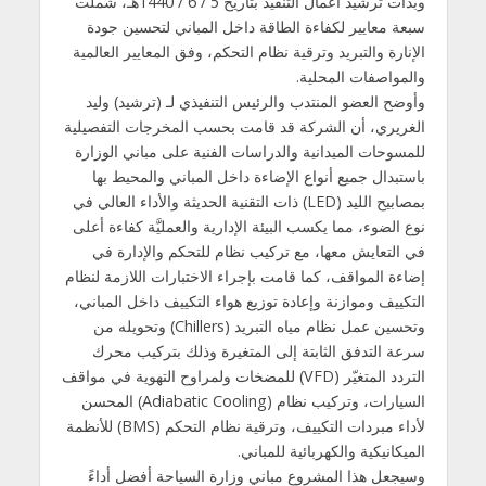
وبدأت ترشيد أعمال التنفيذ بتاريخ 5 / 6 / 1440هـ، شملت
سبعة معايير لكفاءة الطاقة داخل المباني لتحسين جودة
الإنارة والتبريد وترقية نظام التحكم، وفق المعايير العالمية
والمواصفات المحلية.
وأوضح العضو المنتدب والرئيس التنفيذي لـ (ترشيد) وليد
الغريري، أن الشركة قد قامت بحسب المخرجات التفصيلية
للمسوحات الميدانية والدراسات الفنية على مباني الوزارة
باستبدال جميع أنواع الإضاءة داخل المباني والمحيط بها
بمصابيح الليد (LED) ذات التقنية الحديثة والأداء العالي في
نوع الضوء، مما يكسب البيئة الإدارية والعمليَّة كفاءة أعلى
في التعايش معها، مع تركيب نظام للتحكم والإدارة في
إضاءة المواقف، كما قامت بإجراء الاختبارات اللازمة لنظام
التكييف وموازنة وإعادة توزيع هواء التكييف داخل المباني،
وتحسين عمل نظام مياه التبريد (Chillers) وتحويله من
سرعة التدفق الثابتة إلى المتغيرة وذلك بتركيب محرك
التردد المتغيّر (VFD) للمضخات ولمراوح التهوية في مواقف
السيارات، وتركيب نظام (Adiabatic Cooling) المحسن
لأداء مبردات التكييف، وترقية نظام التحكم (BMS) للأنظمة
الميكانيكية والكهربائية للمباني.
وسيجعل هذا المشروع مباني وزارة السياحة أفضل أداءً