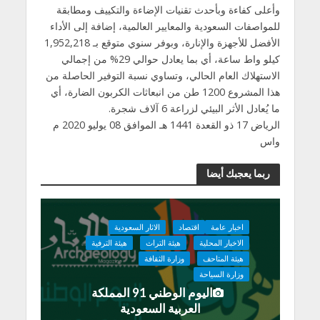
وأعلى كفاءة وبأحدث تقنيات الإضاءة والتكييف ومطابقة
للمواصفات السعودية والمعايير العالمية، إضافة إلى الأداء
الأفضل للأجهزة والإنارة، وبوفر سنوي متوقع بـ 1,952,218
كيلو واط ساعة، أي بما يعادل حوالي 29% من إجمالي
الاستهلاك العام الحالي، وتساوي نسبة التوفير الحاصلة من
هذا المشروع 1200 طن من انبعاثات الكربون الضارة، أي
ما يُعادل الأثر البيئي لزراعة 6 آلاف شجرة.
الرياض 17 ذو القعدة 1441 هـ الموافق 08 يوليو 2020 م
واس
ربما يعجبك أيضا
اخبار عامة
اقتصاد
الاثار السعودية
الاخبار المحلية
هيئة التراث
هيئة الترفية
هيئة المتاحف
وزارة الثقافة
وزارة السياحة
اليوم الوطني 91 المملكة
العربية السعودية