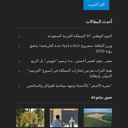
أقرأ المزيد
أحدث المقالات
اليوم الوطني 91 المملكة العربية السعودية
وزير الثقافة: مشروع «إعادة إحياء جدة التاريخية» يحقق
رؤية 2030
مصر ..يعود لعصر أحمس.. بدء ترميم “ناووس” تل الربع
هيئة التراث تعرض إنجازات المملكة في أسبوع “الترميم”
الدولي بإيطاليا
“بحيرة الأصفر” بالأحساء وجهة سياحية للعوائل والسائحين
صور متنوعة