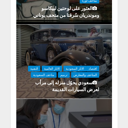
متاحف اوربا
العثور على لوحتين لبيكاسو
وموندريان سُرقتا من متحف يوناني
اقتصاد
الاثار السعودية
الاثار العالمية
التقنية
المتاحف والمعارض
ترميم
متاحف السعودية
سعودي يحوّل منزله إلى مرأب
لعرض السيارات القديمة