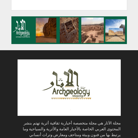
مجلة الآثار هي مجلة متخصصة أخبارية ثقافية أثرية تهتم بنشر
المحتوى العربي الخاصة بالأخبار العامة والأثرية والسياحية وما
يرتبط بها من فنون وبيئة ومتاحف ومعارض وتراث أنساني