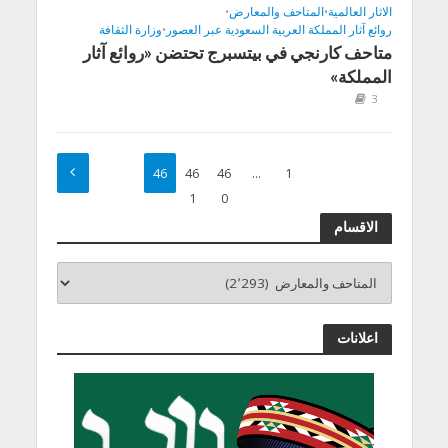
الاثار العالمية
•
المتاحف والمعارض
•
روائع آثار المملكة العربية السعودية عبر العصور
•
وزارة الثقافة
متاحف كارنجي في بيتسبرج تحتضن «روائع آثار
المملكة»
3
46
46
46
…
1
2
1
0
الاقسام
اعلانات