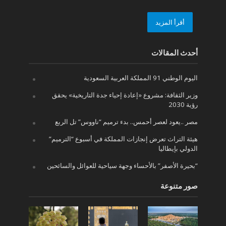
أقرأ المزيد
أحدث المقالات
اليوم الوطني 91 المملكة العربية السعودية
وزير الثقافة: مشروع «إعادة إحياء جدة التاريخية» يحقق
رؤية 2030
مصر ..يعود لعصر أحمس.. بدء ترميم “ناووس” تل الربع
هيئة التراث تعرض إنجازات المملكة في أسبوع “الترميم”
الدولي بإيطاليا
“بحيرة الأصفر” بالأحساء وجهة سياحية للعوائل والسائحين
صور متنوعة