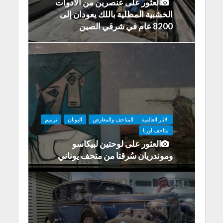
العثور على عنصرين من الأدوات
الخشبية المطلية باللك يعودان إلى
8200 عام في شرقي الصين
الاثار العالمية
المتاحف والمعارض
اليونان
ترميم
متاحف اوربا
العثور على لوحتين لبيكاسو
وموندريان سُرقتا من متحف يوناني