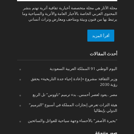
مجلة الآثار هي مجلة متخصصة أخبارية ثقافية أثرية تهتم بنشر
المحتوى العربي الخاصة بالأخبار العامة والأثرية والسياحية وما
يرتبط بها من فنون وبيئة ومتاحف ومعارض وتراث أنساني
أقرأ المزيد
أحدث المقالات
اليوم الوطني 91 المملكة العربية السعودية
وزير الثقافة: مشروع «إعادة إحياء جدة التاريخية» يحقق
رؤية 2030
مصر ..يعود لعصر أحمس.. بدء ترميم “ناووس” تل الربع
هيئة التراث تعرض إنجازات المملكة في أسبوع “الترميم”
الدولي بإيطاليا
“بحيرة الأصفر” بالأحساء وجهة سياحية للعوائل والسائحين
صور متنوعة